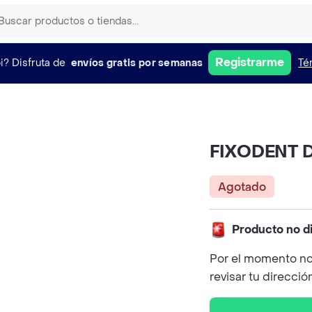
Registrarme
i?
Disfruta de
envíos gratis por semanas
Té
FIXODENT D
Agotado
Producto no d
Por el momento no
revisar tu direcció