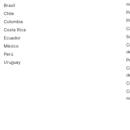
m
Brasil
P
Chile
P
Colombia
C
Costa Rica
S
Ecuador
C
México
d
Perú
P
Uruguay
C
d
C
C
m