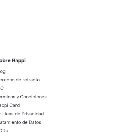
obre Rappi
log
erecho de retracto
IC
érminos y Condiciones
appi Card
olíticas de Privacidad
ratamiento de Datos
QRs