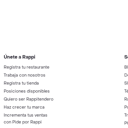
Únete a Rappi
S
Registra tu restaurante
B
Trabaja con nosotros
D
Registra tu tienda
S
Posiciones disponibles
T
Quiero ser Rappitendero
R
Haz crecer tu marca
P
Incrementa tus ventas
T
con Pide por Rappi
P