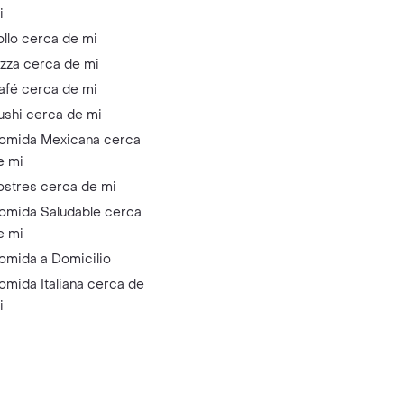
i
ollo cerca de mi
izza cerca de mi
afé cerca de mi
ushi cerca de mi
omida Mexicana cerca
e mi
ostres cerca de mi
omida Saludable cerca
e mi
omida a Domicilio
omida Italiana cerca de
i