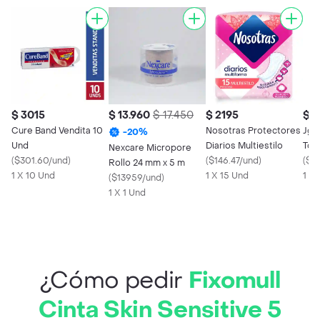
$ 3015
$ 13.960
$ 17.450
$ 2195
$ 
Cure Band Vendita 10
Nosotras Protectores
Jgb
-
20
%
Und
Diarios Multiestilo
Tóp
Nexcare Micropore
(
$301.60/und
)
(
$146.47/und
)
Oxi
(
$56
Rollo 24 mm x 5 m
1 X 10 Und
1 X 15 Und
1 X
(
$13959/und
)
1 X 1 Und
¿Cómo pedir
Fixomull
Cinta Skin Sensitive 5