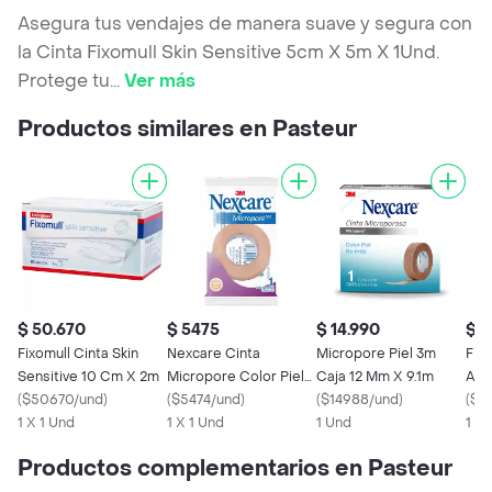
Asegura tus vendajes de manera suave y segura con
la Cinta Fixomull Skin Sensitive 5cm X 5m X 1Und.
Protege tu
...
Ver más
Productos similares en Pasteur
$ 50.670
$ 5475
$ 14.990
$ 4
Fixomull Cinta Skin
Nexcare Cinta
Micropore Piel 3m
Fix
Sensitive 10 Cm X 2m
Micropore Color Piel
Caja 12 Mm X 9.1m
Adh
(
$50670/und
)
12 MM X 2.75 MM
(
$5474/und
)
(
$14988/und
)
Cm 
(
$4
1 X 1 Und
1 X 1 Und
1 Und
1 X 
Productos complementarios en Pasteur