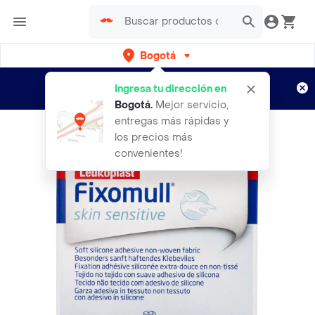
Bogotá
Regístrate
¿Nuevo en Rappi?
y disfruta de
Ingresa tu dirección en
envíos gratis por semanas
Aplican TyC
Bogotá
.
Mejor servicio,
entregas más rápidas y
los precios más
convenientes!