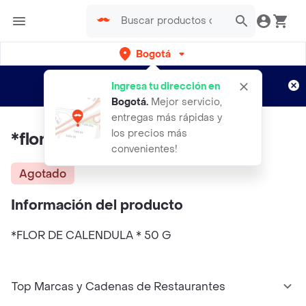
Bogotá
Regístrate
¿Nuevo en Rappi?
y disfruta de
Ingresa tu dirección en
envíos gratis por semanas
Aplican TyC
Bogotá
.
Mejor servicio,
entregas más rápidas y
los precios más
*flor De Calendula * 50 G
convenientes!
Agotado
Información del producto
*FLOR DE CALENDULA * 50 G
Top Marcas y Cadenas de Restaurantes