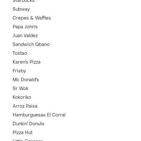
Starbucks
Subway
Crepes & Waffles
Papa John's
Juan Valdez
Sandwich Qbano
Tostao
Karen's Pizza
Frisby
Mc Donald's
Sr Wok
Kokoriko
Arroz Paisa
Hamburguesas El Corral
Dunkin' Donuts
Pizza Hut