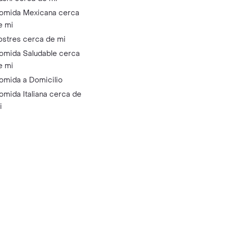
omida Mexicana cerca
e mi
ostres cerca de mi
omida Saludable cerca
e mi
omida a Domicilio
omida Italiana cerca de
i