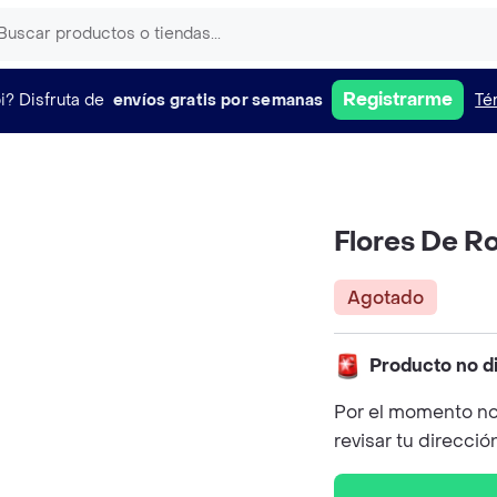
Registrarme
i?
Disfruta de
envíos gratis por semanas
Té
Flores De R
Agotado
Producto no d
Por el momento no
revisar tu direcció