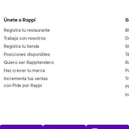
Únete a Rappi
S
Registra tu restaurante
B
Trabaja con nosotros
D
Registra tu tienda
S
Posiciones disponibles
T
Quiero ser Rappitendero
R
Haz crecer tu marca
P
Incrementa tus ventas
T
con Pide por Rappi
P
I
App Store
Play Store
AppGalle