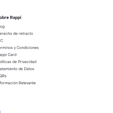
obre Rappi
log
erecho de retracto
IC
érminos y Condiciones
appi Card
olíticas de Privacidad
ratamiento de Datos
QRs
nformación Relevante
ry