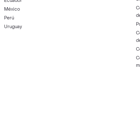
Ecuador
C
México
d
Perú
P
Uruguay
C
d
C
C
m