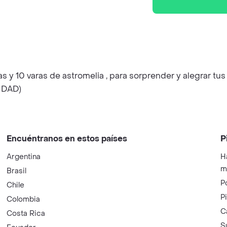
 y 10 varas de astromelia , para sorprender y alegrar t
IDAD)
Encuéntranos en estos países
P
Argentina
H
m
Brasil
P
Chile
P
Colombia
C
Costa Rica
S