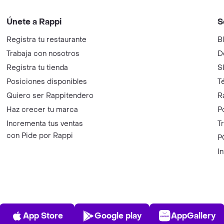
Únete a Rappi
S
Registra tu restaurante
B
Trabaja con nosotros
D
Registra tu tienda
S
Posiciones disponibles
T
Quiero ser Rappitendero
R
Haz crecer tu marca
P
Incrementa tus ventas
T
con Pide por Rappi
P
I
App Store
Play Store
AppGalle
App Store
Google play
AppGallery