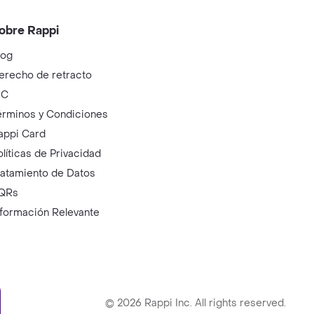
obre Rappi
log
erecho de retracto
IC
érminos y Condiciones
appi Card
olíticas de Privacidad
ratamiento de Datos
QRs
nformación Relevante
ry
©
2026
Rappi Inc. All rights reserved.