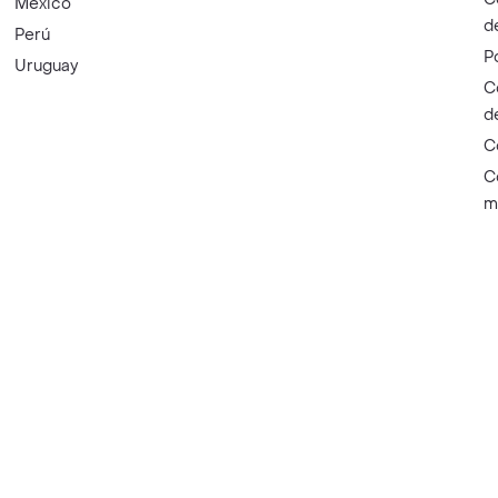
México
d
Perú
P
Uruguay
C
d
C
C
m