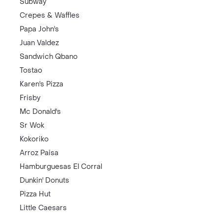
Subway
Crepes & Waffles
Papa John's
Juan Valdez
Sandwich Qbano
Tostao
Karen's Pizza
Frisby
Mc Donald's
Sr Wok
Kokoriko
Arroz Paisa
Hamburguesas El Corral
Dunkin' Donuts
Pizza Hut
Little Caesars