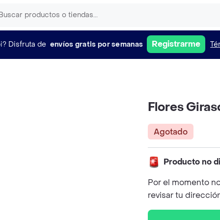
Registrarme
i?
Disfruta de
envíos gratis por semanas
Té
Flores Giras
Agotado
Producto no d
Por el momento no
revisar tu direcció