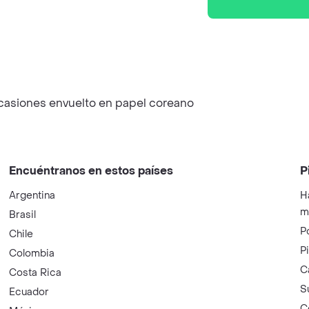
 ocasiones envuelto en papel coreano
Encuéntranos en estos países
P
Argentina
H
m
Brasil
P
Chile
P
Colombia
C
Costa Rica
S
Ecuador
C