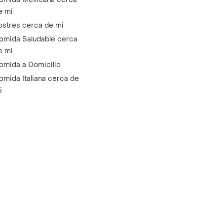
e mi
ostres cerca de mi
omida Saludable cerca
e mi
omida a Domicilio
omida Italiana cerca de
i