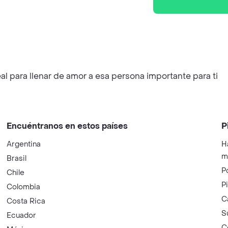
l para llenar de amor a esa persona importante para ti
Encuéntranos en estos países
P
Argentina
H
m
Brasil
P
Chile
P
Colombia
C
Costa Rica
S
Ecuador
C