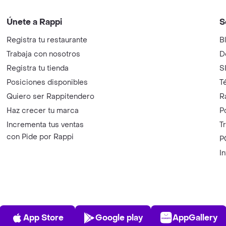
Únete a Rappi
S
Registra tu restaurante
B
Trabaja con nosotros
D
Registra tu tienda
S
Posiciones disponibles
T
Quiero ser Rappitendero
R
Haz crecer tu marca
P
Incrementa tus ventas
T
con Pide por Rappi
P
I
App Store
Play Store
AppGalle
App Store
Google play
AppGallery