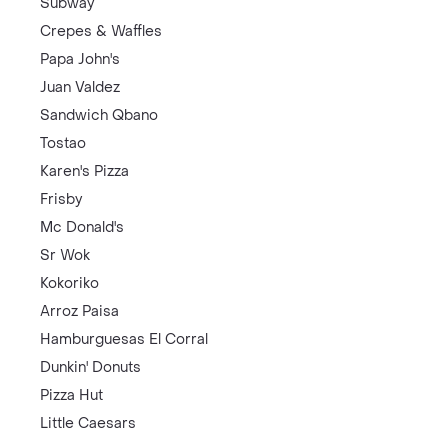
Subway
Crepes & Waffles
Papa John's
Juan Valdez
Sandwich Qbano
Tostao
Karen's Pizza
Frisby
Mc Donald's
Sr Wok
Kokoriko
Arroz Paisa
Hamburguesas El Corral
Dunkin' Donuts
Pizza Hut
Little Caesars