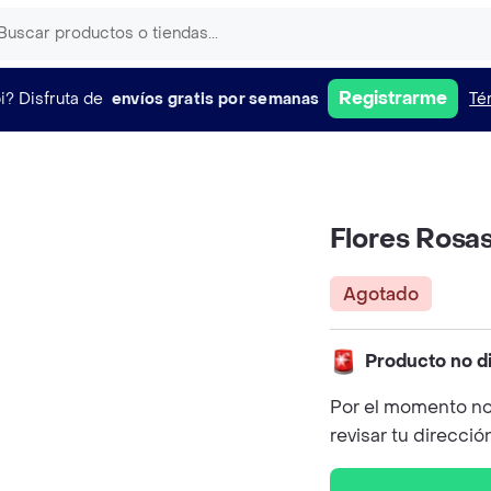
Registrarme
i?
Disfruta de
envíos gratis por semanas
Té
Flores Rosas
Agotado
Producto no d
Por el momento no
revisar tu direcció