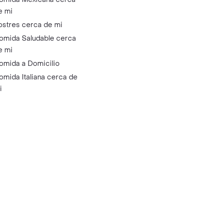
e mi
ostres cerca de mi
omida Saludable cerca
e mi
omida a Domicilio
omida Italiana cerca de
i