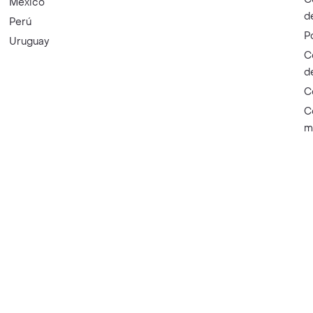
México
d
Perú
P
Uruguay
C
d
C
C
m