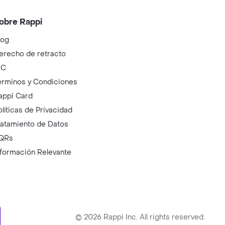
obre Rappi
log
erecho de retracto
IC
érminos y Condiciones
appi Card
olíticas de Privacidad
ratamiento de Datos
QRs
nformación Relevante
ry
©
2026
Rappi Inc. All rights reserved.