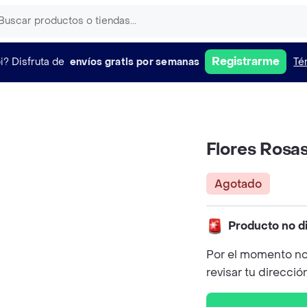
Registrarme
i?
Disfruta de
envíos gratis por semanas
Té
Flores Rosa
Agotado
Producto no d
Por el momento no
revisar tu direcció