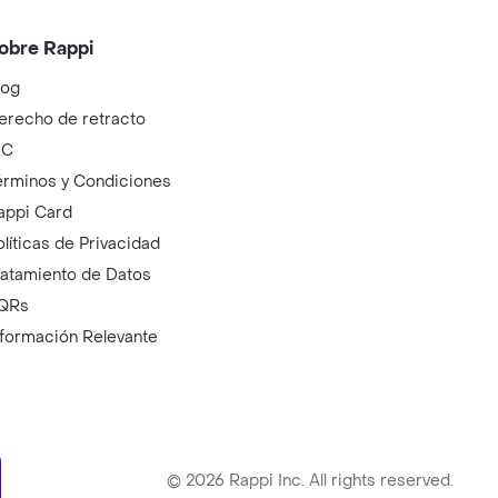
obre Rappi
log
erecho de retracto
IC
érminos y Condiciones
appi Card
olíticas de Privacidad
ratamiento de Datos
QRs
nformación Relevante
ry
©
2026
Rappi Inc. All rights reserved.