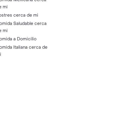
e mi
ostres cerca de mi
omida Saludable cerca
e mi
omida a Domicilio
omida Italiana cerca de
i