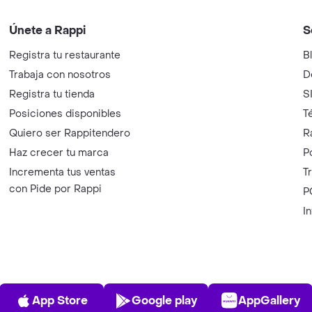
Únete a Rappi
S
Registra tu restaurante
B
Trabaja con nosotros
D
Registra tu tienda
S
Posiciones disponibles
T
Quiero ser Rappitendero
R
Haz crecer tu marca
P
Incrementa tus ventas
T
con Pide por Rappi
P
I
App Store
Play Store
AppGalle
App Store
Google play
AppGallery