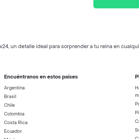
24, un detalle ideal para sorprender a tu reina en cualq
Encuéntranos en estos países
P
Argentina
H
m
Brasil
P
Chile
P
Colombia
C
Costa Rica
S
Ecuador
C