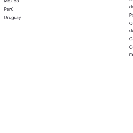
México
d
Perú
P
Uruguay
C
d
C
C
m