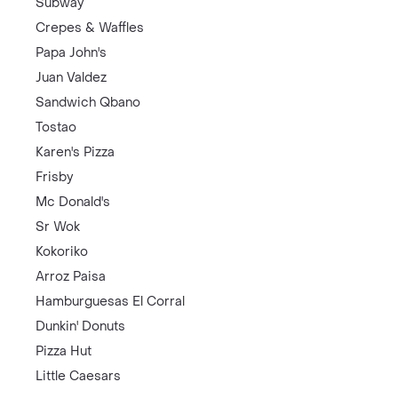
Subway
Crepes & Waffles
Papa John's
Juan Valdez
Sandwich Qbano
Tostao
Karen's Pizza
Frisby
Mc Donald's
Sr Wok
Kokoriko
Arroz Paisa
Hamburguesas El Corral
Dunkin' Donuts
Pizza Hut
Little Caesars