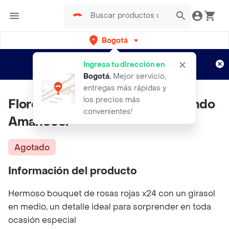
Bogotá
Regístrate
¿Nuevo en Rappi?
y disfruta de
Ingresa tu dirección en
envíos gratis por semanas
Aplican TyC
Bogotá
.
Mejor servicio,
entregas más rápidas y
los precios más
Flores Rosas Rojas Y Girasol Lindo
convenientes!
Amanecer
Agotado
Información del producto
Hermoso bouquet de rosas rojas x24 con un girasol
en medio, un detalle ideal para sorprender en toda
ocasión especial