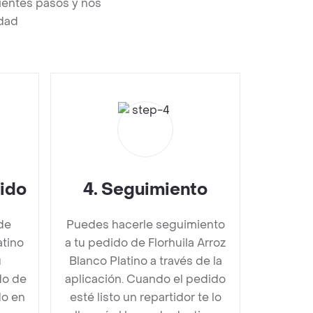
uientes pasos y nos
edad
dido
4
.
Seguimiento
de
Puedes hacerle seguimiento
atino
a tu pedido de Florhuila Arroz
u
Blanco Platino a través de la
do de
aplicación. Cuando el pedido
do en
esté listo un repartidor te lo