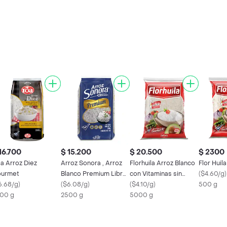
16.700
$ 15.200
$ 20.500
$ 2300
a Arroz Diez
Arroz Sonora , Arroz
Florhuila Arroz Blanco
Flor Huil
urmet
Blanco Premium Libre
con Vitaminas sin
(
$4.60/g
)
6.68/g
)
de Gluten
(
$6.08/g
)
Gluten
(
$4.10/g
)
500 g
00 g
2500 g
5000 g