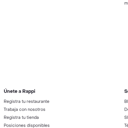
m
Únete a Rappi
S
Registra tu restaurante
B
Trabaja con nosotros
D
Registra tu tienda
S
Posiciones disponibles
T