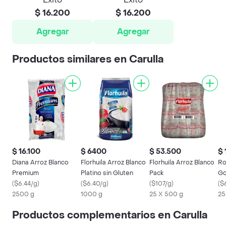
$ 16.200
$ 16.200
Agregar
Agregar
Productos similares en Carulla
$ 16.100
$ 6400
$ 53.500
$ 
Diana Arroz Blanco
Florhuila Arroz Blanco
Florhuila Arroz Blanco
Ro
Premium
Platino sin Gluten
Pack
Go
(
$6.44/g
)
(
$6.40/g
)
(
$107/g
)
(
$
2500 g
1000 g
25 X 500 g
25
Productos complementarios en Carulla