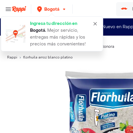
Bogotá
Ingresa tu dirección en
¿Nuevo en Rapp
Bogotá
.
Mejor servicio,
entregas más rápidas y los
precios más convenientes!
Búsquedas relacionadas:
Arroz
,
Florhuila
,
Diana
,
Roa
,
Sonora
Rappi
florhuila arroz blanco platino