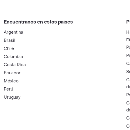
Encuéntranos en estos países
P
Argentina
H
m
Brasil
P
Chile
P
Colombia
C
Costa Rica
S
Ecuador
C
México
d
Perú
P
Uruguay
C
d
C
C