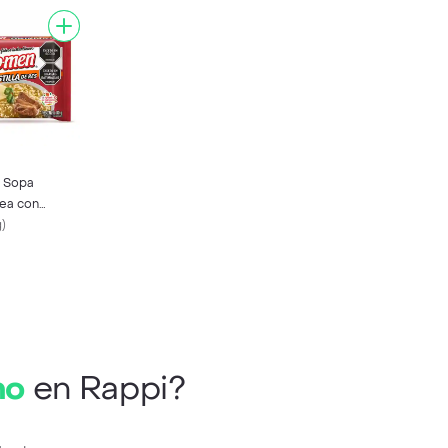
 Sopa
nea con
bor Costilla
g
)
no
en Rappi?