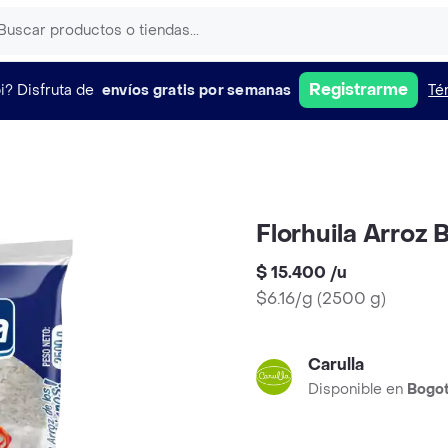
Registrarme
i?
Disfruta de
envíos gratis por semanas
Té
Florhuila Arroz 
$ 15.400
/
u
$6.16/g
(
2500 g
)
Carulla
Disponible en
Bogo