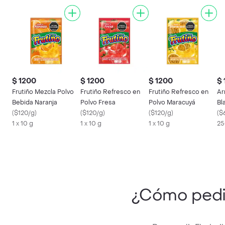
$ 1200
$ 1200
$ 1200
$ 
Frutiño Mezcla Polvo
Frutiño Refresco en
Frutiño Refresco en
Ar
Bebida Naranja
Polvo Fresa
Polvo Maracuyá
Bl
(
$120/g
)
(
$120/g
)
(
$120/g
)
de
(
$
1 x 10 g
1 x 10 g
1 x 10 g
25
¿Cómo ped