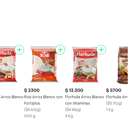
$ 2300
$ 13.300
$ 5700
a Arroz Blanco
Roa Arroz Blanco con
Florhuila Arroz Blanco
Florhuila Arroz I
Fortiplus
con Vitaminas
(
$5.70/g
)
(
$4.60/g
)
(
$4.44/g
)
1 Kg
500 g
3 Kg