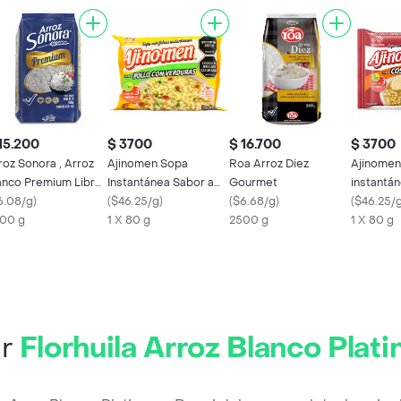
15.200
$ 3700
$ 16.700
$ 3700
roz Sonora , Arroz
Ajinomen Sopa
Roa Arroz Diez
Ajinomen
anco Premium Libre
Instantánea Sabor a
Gourmet
instantá
 Gluten
6.08/g
)
Pollo con Verduras
(
$46.25/g
)
(
$6.68/g
)
Fideos sa
(
$46.25/
00 g
1 X 80 g
2500 g
de Res
1 X 80 g
ir
Florhuila Arroz Blanco Plati