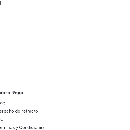
i
obre Rappi
log
erecho de retracto
IC
érminos y Condiciones