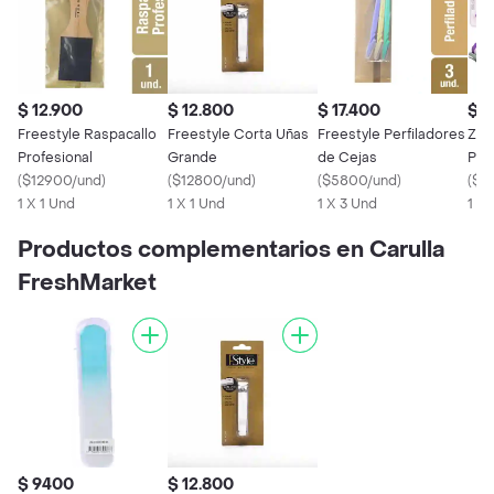
$ 12.900
$ 12.800
$ 17.400
$ 5
Freestyle Raspacallo
Freestyle Corta Uñas
Freestyle Perfiladores
Zafh
Profesional
Grande
de Cejas
Par
(
$12900/und
)
(
$12800/und
)
(
$5800/und
)
(
$5
1 X 1 Und
1 X 1 Und
1 X 3 Und
1 U
Productos complementarios en Carulla
FreshMarket
$ 9400
$ 12.800