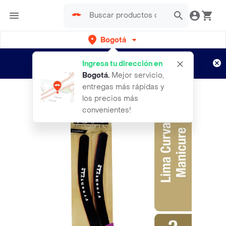
Bogotá
Regístrate
¿Nuevo en Rappi?
y disfruta de
Ingresa tu dirección en
envíos gratis por semanas
Aplican TyC
Bogotá
.
Mejor servicio,
entregas más rápidas y
los precios más
convenientes!