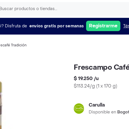
Registrarme
i?
Disfruta de
envíos gratis por semanas
Té
scafé Tradición
Frescampo Café
$ 19.250
/
u
$113.24/g
(
1 x 170 g
)
Carulla
Disponible en
Bogo