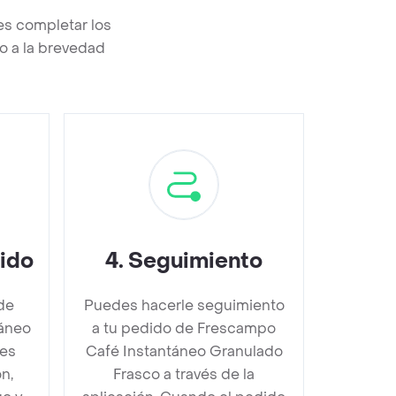
s completar los
o a la brevedad
dido
4
.
Seguimiento
de
Puedes hacerle seguimiento
áneo
a tu pedido de Frescampo
es
Café Instantáneo Granulado
n,
Frasco a través de la