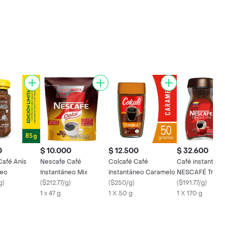
0
$ 10.000
$ 12.500
$ 32.600
Café Anís
Nescafe Café
Colcafé Café
Café instantán
neo
Instantáneo Mix
Instantáneo Caramelo
NESCAFÉ Tradic
g
)
(
$212.77/g
)
(
$250/g
)
170 g
(
$191.77/g
)
1 x 47 g
1 X 50 g
1 X 170 g