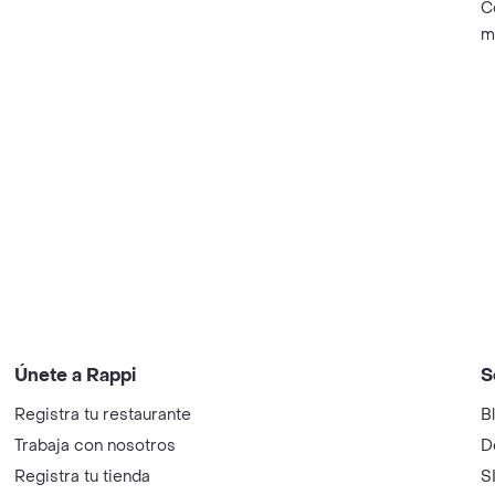
C
m
Únete a Rappi
S
Registra tu restaurante
B
Trabaja con nosotros
D
Registra tu tienda
S