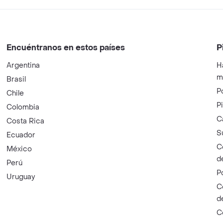
Encuéntranos en estos países
P
Argentina
H
m
Brasil
P
Chile
P
Colombia
C
Costa Rica
S
Ecuador
C
México
d
Perú
P
Uruguay
C
d
C