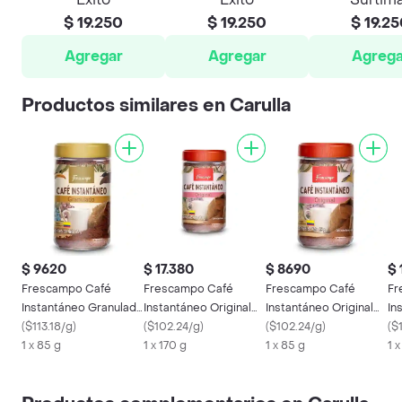
$ 19.250
$ 19.250
$ 19.2
Agregar
Agregar
Agrega
Productos similares en Carulla
$ 9620
$ 17.380
$ 8690
$ 
Frescampo Café
Frescampo Café
Frescampo Café
Fr
Instantáneo Granulado
Instantáneo Original
Instantáneo Original
In
Frasco
(
$113.18/g
)
Frasco
(
$102.24/g
)
Frasco
(
$102.24/g
)
De
(
$
1 x 85 g
1 x 170 g
1 x 85 g
1 