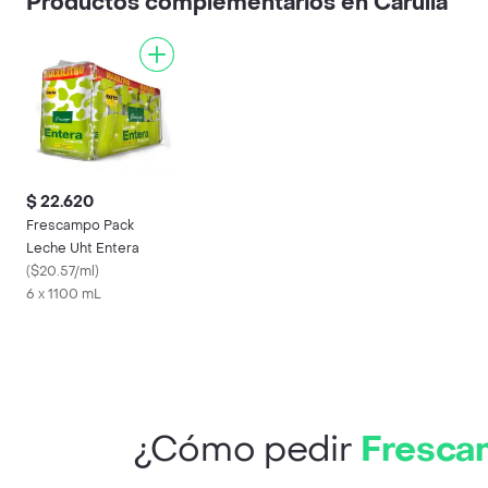
Productos complementarios en Carulla
$ 22.620
Frescampo Pack
Leche Uht Entera
(
$20.57/ml
)
6 x 1100 mL
¿Cómo pedir
Fresca