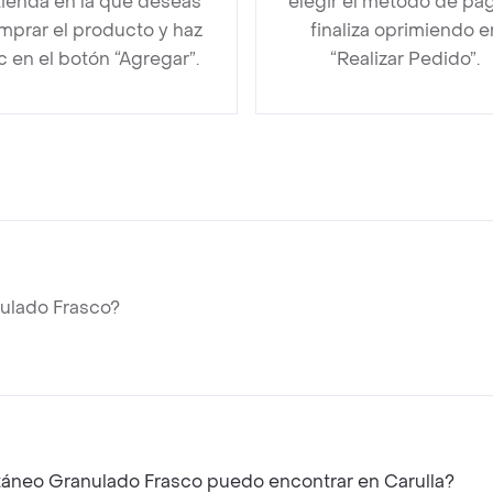
 tienda en la que deseas
elegir el método de pa
mprar el producto y haz
finaliza oprimiendo e
ic en el botón “Agregar”.
“Realizar Pedido”.
ulado Frasco?
táneo Granulado Frasco puedo encontrar en Carulla?