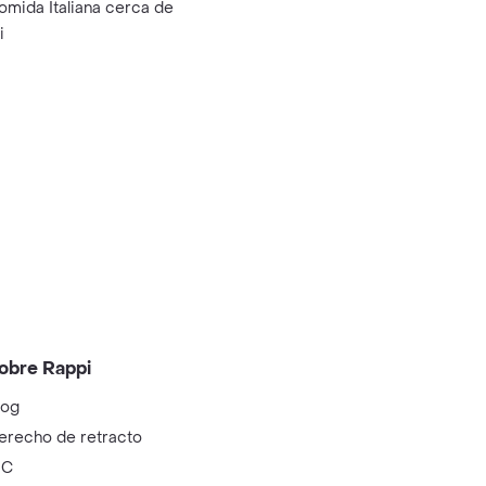
omida Italiana cerca de
i
obre Rappi
log
erecho de retracto
IC