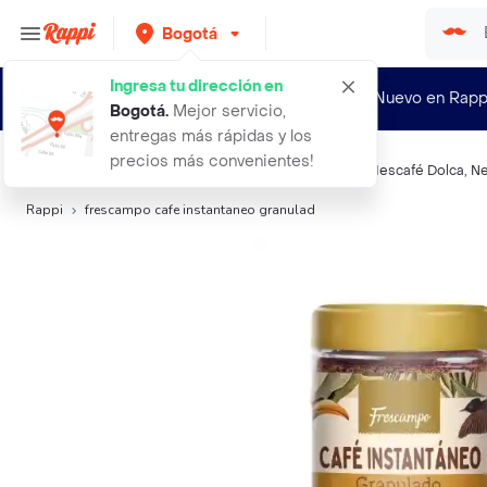
Bogotá
Ingresa tu dirección en
¿Nuevo en Rapp
Bogotá
.
Mejor servicio,
entregas más rápidas y los
precios más convenientes!
Búsquedas relacionadas:
Café
,
Frescampo
,
Colcafé
,
Nescafé Dolca
,
Ne
Rappi
frescampo cafe instantaneo granulad