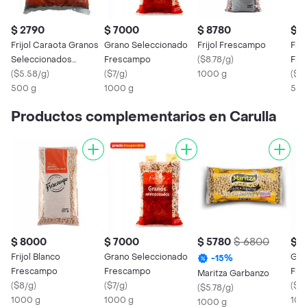
$ 2790
$ 7000
$ 8780
$ 
Frijol Caraota Granos
Grano Seleccionado
Frijol Frescampo
Frij
Seleccionados
Frescampo
(
$8.78/g
)
Fre
Frescampo
(
$5.58/g
)
(
$7/g
)
1000 g
(
$14
500 g
1000 g
500
Productos complementarios en Carulla
$ 8000
$ 7000
$ 5780
$ 6800
$ 
Frijol Blanco
Grano Seleccionado
Gar
-
15
%
Frescampo
Frescampo
Fre
Maritza Garbanzo
(
$8/g
)
(
$7/g
)
(
$9
(
$5.78/g
)
1000 g
1000 g
100
1000 g