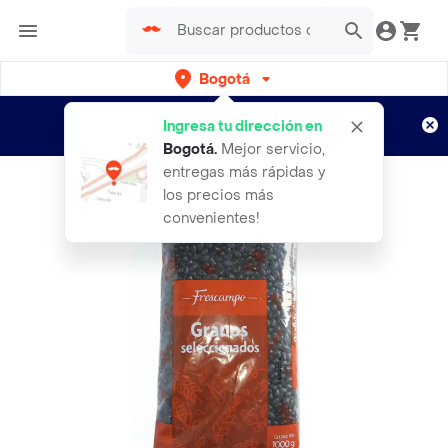
Bogotá
Regístrate
¿Nuevo en Rappi?
y disfruta de
Ingresa tu dirección en
envíos gratis por semanas
Aplican TyC
Bogotá
.
Mejor servicio,
entregas más rápidas y
los precios más
convenientes!