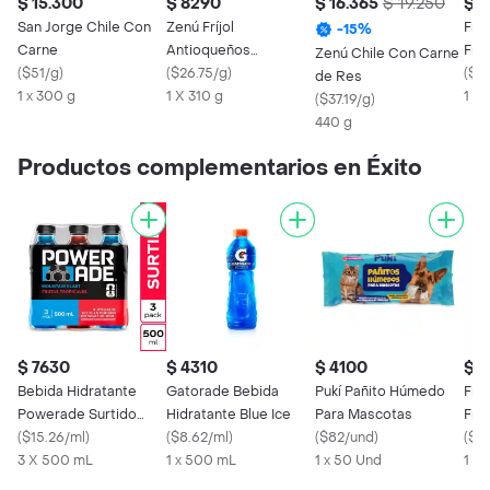
$ 15.300
$ 8290
$ 16.365
$ 19.250
$ 
San Jorge Chile Con
Zenú Fríjol
Frij
-
15
%
Carne
Antioqueños
Fre
Zenú Chile Con Carne
(
$51/g
)
Enlatados
(
$26.75/g
)
(
$28
de Res
1 x 300 g
1 X 310 g
1 x 
(
$37.19/g
)
440 g
Productos complementarios en Éxito
$ 7630
$ 4310
$ 4100
$ 
Bebida Hidratante
Gatorade Bebida
Pukí Pañito Húmedo
Frij
Powerade Surtido
Hidratante Blue Ice
Para Mascotas
Fre
500ML x 3 Unds
(
$15.26/ml
)
(
$8.62/ml
)
(
$82/und
)
(
$28
3 X 500 mL
1 x 500 mL
1 x 50 Und
1 x 