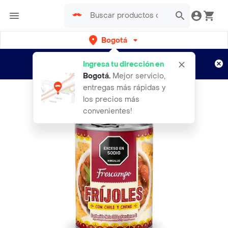
Bogotá
Regístrate
¿Nuevo en Rappi?
y disfruta de
Ingresa tu dirección en
envíos gratis por semanas
Aplican TyC
Bogotá
.
Mejor servicio,
entregas más rápidas y
los precios más
convenientes!