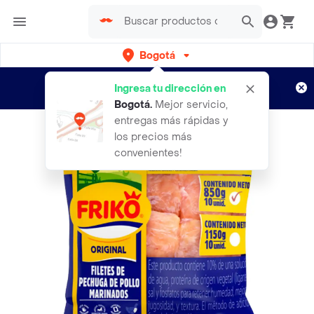
Bogotá
Regístrate
¿Nuevo en Rappi?
y disfruta de
Ingresa tu dirección en
envíos gratis por semanas
Aplican TyC
Bogotá
.
Mejor servicio,
entregas más rápidas y
los precios más
convenientes!