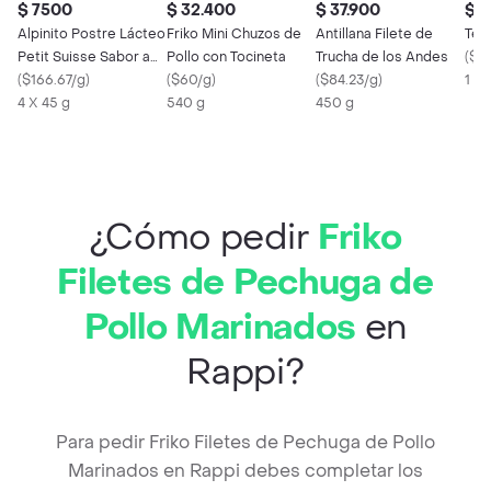
$ 7500
$ 32.400
$ 37.900
$ 3
Alpinito Postre Lácteo
Friko Mini Chuzos de
Antillana Filete de
Ter
Petit Suisse Sabor a
Pollo con Tocineta
Trucha de los Andes
(
$3
Mora
(
$166.67/g
)
(
$60/g
)
(
$84.23/g
)
1 Kg
4 X 45 g
540 g
450 g
¿Cómo pedir
Friko
Filetes de Pechuga de
Pollo Marinados
en
Rappi?
Para pedir Friko Filetes de Pechuga de Pollo
Marinados en Rappi debes completar los