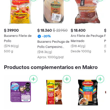
$ 39.900
$ 18.360
$ 22.950
$ 18.400
$ 2
Bucanero Filete de
Aro Filete de Pechuga
Fri
-
20
%
Pollo
Marinado
Pec
Bucanero Pechuga de
(
$79.80/g
)
(
$18.40/g
)
Lig
(
$4
Pollo Campesino
500 g
Desde 1000g
500
Refrigerado
(
$18.36/g
)
Aprox. 1000g/pqt
Productos complementarios en Makro