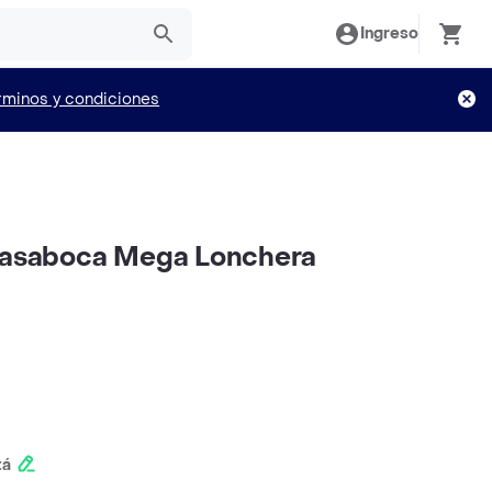
Ingreso
rminos y condiciones
 Pasaboca Mega Lonchera
tá