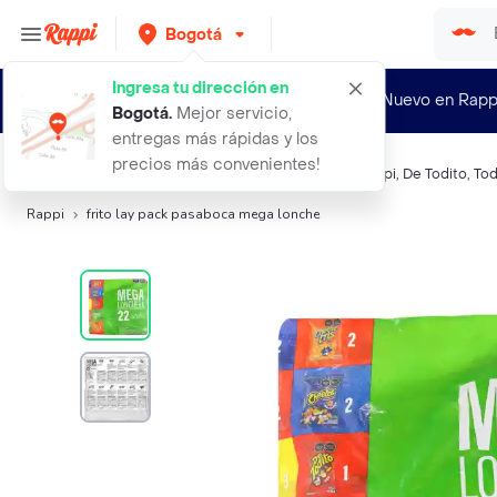
Bogotá
Ingresa tu dirección en
¿Nuevo en Rapp
Bogotá
.
Mejor servicio,
entregas más rápidas y los
precios más convenientes!
Búsquedas relacionadas:
Snacks salados
,
Frito Lay
,
Yupi
,
De Todito
,
Tod
Rappi
frito lay pack pasaboca mega lonche