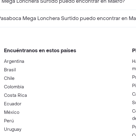
ca Mega Lonchera Surtido puedo encontrar en Makro?
 Pasaboca Mega Lonchera Surtido puedo encontrar en Ma
Encuéntranos en estos países
P
Argentina
H
m
Brasil
P
Chile
P
Colombia
C
Costa Rica
S
Ecuador
C
México
d
Perú
P
Uruguay
C