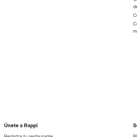
d
C
C
m
Únete a Rappi
S
Registra tu restaurante
B