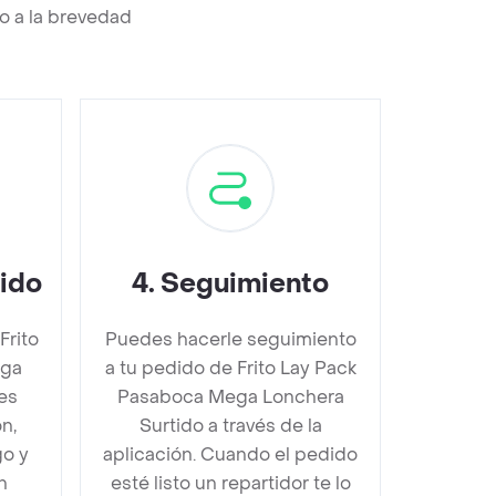
o a la brevedad
dido
4
.
Seguimiento
Frito
Puedes hacerle seguimiento
ega
a tu pedido de Frito Lay Pack
es
Pasaboca Mega Lonchera
n,
Surtido a través de la
go y
aplicación. Cuando el pedido
n
esté listo un repartidor te lo