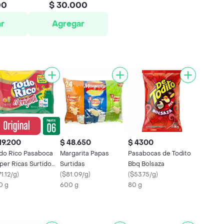
00
$ 30.000
r
Agregar
19.200
$ 48.650
$ 4300
do Rico Pasaboca
Margarita Papas
Pasabocas de Todito
per Ricas Surtido
Surtidas
Bbq Bolsaza
tural
1.12/g
)
(
$81.09/g
)
(
$53.75/g
)
0 g
600 g
80 g