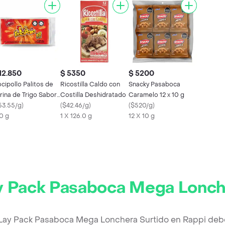
12.850
$ 5350
$ 5200
ocipollo Palitos de
Ricostilla Caldo con
Snacky Pasaboca
rina de Trigo Sabor
Costilla Deshidratado
Caramelo 12 x 10 g
llo
53.55/g
)
(
$42.46/g
)
(
$520/g
)
0 g
1 X 126.0 g
12 X 10 g
ay Pack Pasaboca Mega Lonch
o Lay Pack Pasaboca Mega Lonchera Surtido en Rappi deb