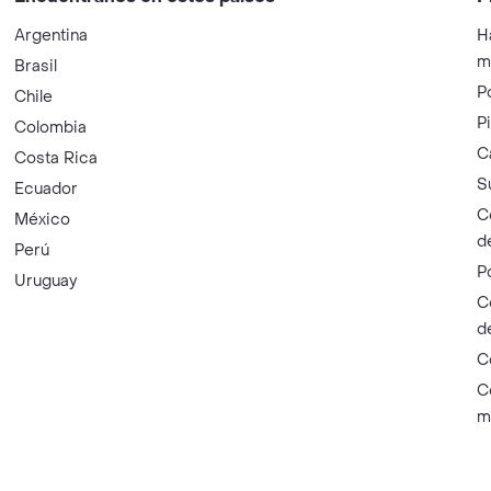
Argentina
H
m
Brasil
P
Chile
P
Colombia
C
Costa Rica
S
Ecuador
C
México
d
Perú
P
Uruguay
C
d
C
C
m