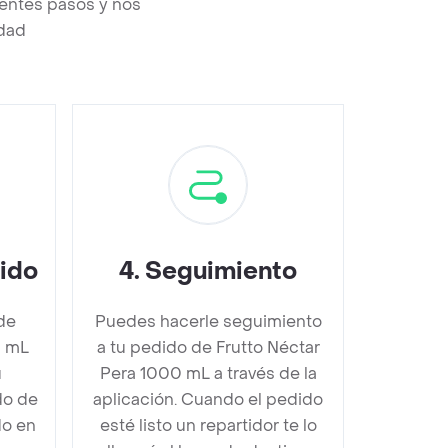
ientes pasos y nos
edad
dido
4
.
Seguimiento
de
Puedes hacerle seguimiento
0 mL
a tu pedido de Frutto Néctar
u
Pera 1000 mL a través de la
do de
aplicación. Cuando el pedido
do en
esté listo un repartidor te lo