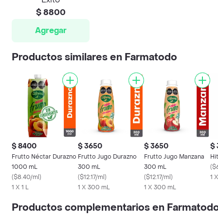
$ 8800
Agregar
Productos similares en Farmatodo
$ 8400
$ 3650
$ 3650
$
Frutto Néctar Durazno
Frutto Jugo Durazno
Frutto Jugo Manzana
Hi
1000 mL
300 mL
300 mL
(
$
(
$8.40/ml
)
(
$12.17/ml
)
(
$12.17/ml
)
1 
1 X 1 L
1 X 300 mL
1 X 300 mL
Productos complementarios en Farmatod