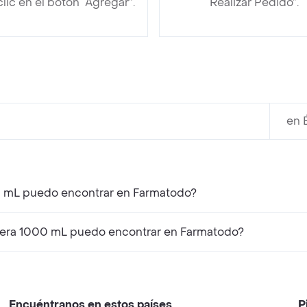
clic en el botón “Agregar”.
“Realizar Pedido”.
en 
00 mL puedo encontrar en Farmatodo?
Pera 1000 mL puedo encontrar en Farmatodo?
Encuéntranos en estos países
P