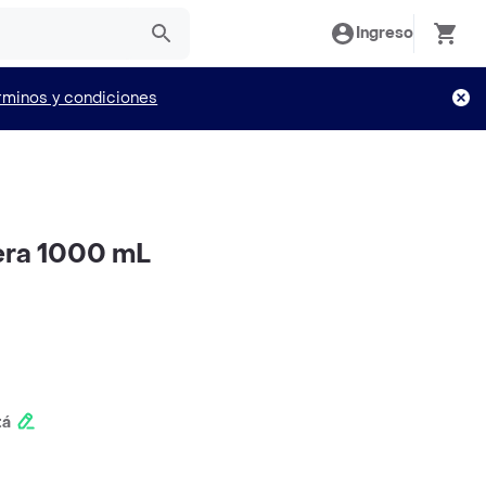
Ingreso
rminos y condiciones
era 1000 mL
tá