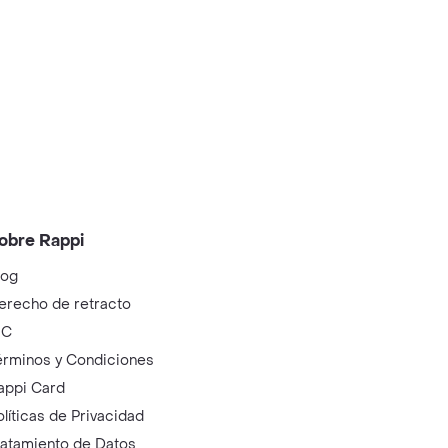
obre Rappi
log
erecho de retracto
IC
érminos y Condiciones
appi Card
olíticas de Privacidad
ratamiento de Datos