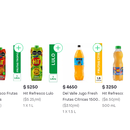
$ 5250
$ 4650
$ 3250
sco Frutas
Hit Refresco Lulo
Del Valle Jugo Fresh
Hit Refresco M
s
(
$5.25/ml
)
Frutas Cítricas 1500
(
$6.50/ml
)
l
)
1 X 1 L
mL
(
$3.10/ml
)
500 mL
1 X 1.5 L