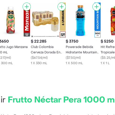
 3650
$ 22.285
$ 3750
$ 5250
utto Jugo Manzana
Club Colombia
Powerade Bebida
Hit Refre
0 mL
Cerveza Dorada En
Hidratante Mountain
Tropicale
2.17/ml
)
Lata 330 ML X6 Unds
(
$67.54/ml
)
Blast
(
$7.50/ml
)
(
$5.25/m
X 300 mL
1 X 330 mL
1 X 500 mL
1 X 1 L
ir
Frutto Néctar Pera 1000 