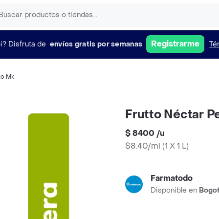
Registrarme
i?
Disfruta de
envíos gratis por semanas
Té
do Mk
Frutto Néctar P
$ 8400
/
u
$8.40/ml
(
1 X 1 L
)
Farmatodo
Disponible en
Bogo