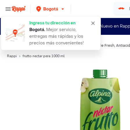
Bogotá
Ingresa tu dirección en
¿Nuevo en Rapp
Bogotá
.
Mejor servicio,
entregas más rápidas y los
precios más convenientes!
Búsquedas relacionadas:
Néctares
,
Frutto
,
Hit
,
Del Valle Fresh
,
Antiaci
Rappi
frutto nectar pera 1000 ml