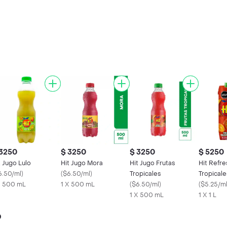
 3250
$ 3250
$ 3250
$ 5250
t Jugo Lulo
Hit Jugo Mora
Hit Jugo Frutas
Hit Refre
6.50/ml
)
(
$6.50/ml
)
Tropicales
Tropicale
X 500 mL
1 X 500 mL
(
$6.50/ml
)
(
$5.25/m
1 X 500 mL
1 X 1 L
o