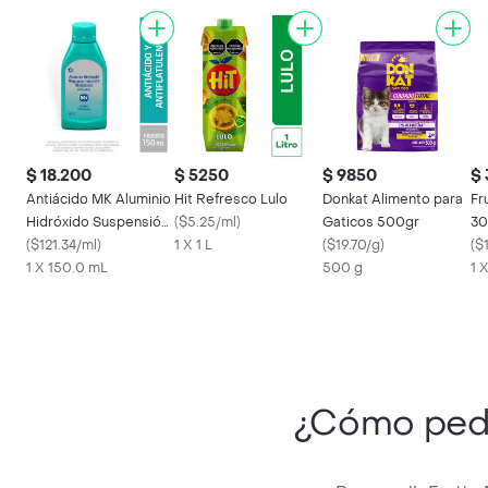
$ 18.200
$ 5250
$ 9850
$
Antiácido MK Aluminio
Hit Refresco Lulo
Donkat Alimento para
Fr
Hidróxido Suspensión
(
$5.25/ml
)
Gaticos 500gr
30
Oral
(
$121.34/ml
)
1 X 1 L
(
$19.70/g
)
(
$1
1 X 150.0 mL
500 g
1 
¿Cómo ped