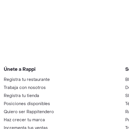
Únete a Rappi
S
Registra tu restaurante
B
Trabaja con nosotros
D
Registra tu tienda
S
Posiciones disponibles
T
Quiero ser Rappitendero
R
Haz crecer tu marca
P
Incrementa tus ventas
T