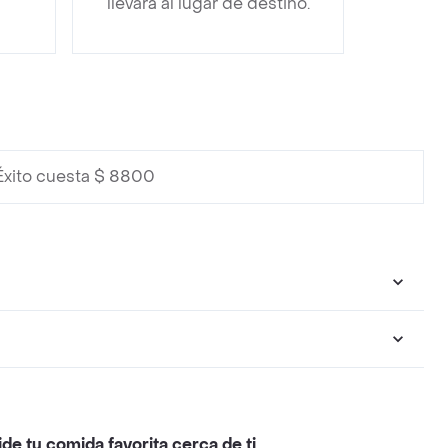
llevará al lugar de destino.
Éxito cuesta $ 8800
ide tu comida favorita cerca de ti