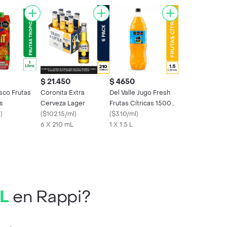
$ 21.450
$ 4650
sco Frutas
Coronita Extra
Del Valle Jugo Fresh
s
Cerveza Lager
Frutas Cítricas 1500
l
)
(
$102.15/ml
)
mL
(
$3.10/ml
)
6 X 210 mL
1 X 1.5 L
mL
en Rappi?