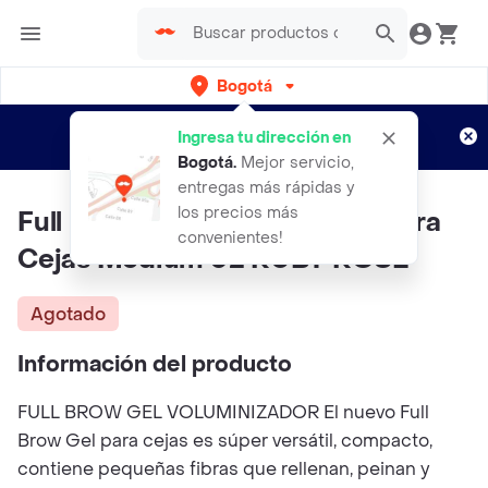
Bogotá
Regístrate
¿Nuevo en Rappi?
y disfruta de
Ingresa tu dirección en
envíos gratis por semanas
Aplican TyC
Bogotá
.
Mejor servicio,
entregas más rápidas y
los precios más
Full Brow Gel Voluminizador Para
convenientes!
Cejas Medium 02 RUBY ROSE
Agotado
Información del producto
FULL BROW GEL VOLUMINIZADOR El nuevo Full
Brow Gel para cejas es súper versátil, compacto,
contiene pequeñas fibras que rellenan, peinan y