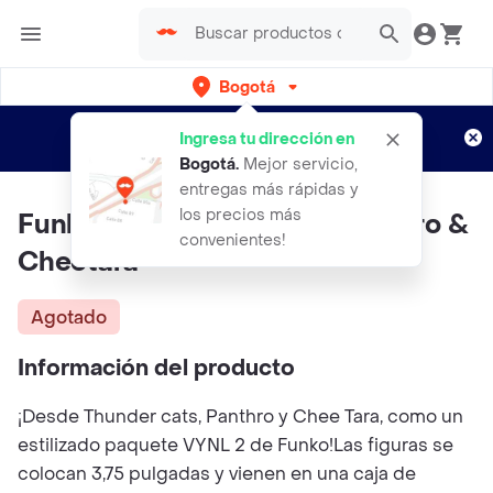
Bogotá
Regístrate
¿Nuevo en Rappi?
y disfruta de
Ingresa tu dirección en
envíos gratis por semanas
Aplican TyC
Bogotá
.
Mejor servicio,
entregas más rápidas y
los precios más
Funko Vynl Thundercats Panthro &
convenientes!
Cheetara
Agotado
Información del producto
¡Desde Thunder cats, Panthro y Chee Tara, como un
estilizado paquete VYNL 2 de Funko!Las figuras se
colocan 3,75 pulgadas y vienen en una caja de