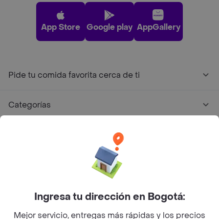
App Store
Google play
AppGallery
Pide tu comida favorita cerca de ti
Categorías
Únete a Rappi
Sobre Rappi
Facebook
Twitter
Instagram
Ingresa tu dirección en Bogotá:
Mejor servicio, entregas más rápidas y los precios
©
2026
Rappi Inc. All rights reserved.