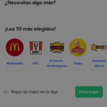
¿Necesitas algo más?
¡Los 10 más elegidos!
El Corral -
Sandwich
McDonald's
KFC
Frisby
Hamburguesa
Qbano
👉
Rappi es mejor en la App
Descargar