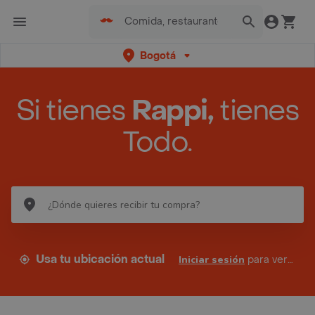
Bogotá
Si tienes
Rappi,
tienes
Todo.
Usa tu ubicación actual
Iniciar sesión
para ver tus direcciones