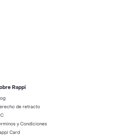
obre Rappi
log
erecho de retracto
IC
érminos y Condiciones
appi Card