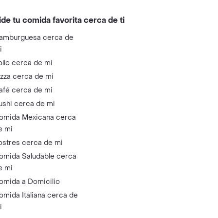
ide tu comida favorita cerca de ti
amburguesa cerca de
i
ollo cerca de mi
izza cerca de mi
afé cerca de mi
ushi cerca de mi
omida Mexicana cerca
e mi
ostres cerca de mi
omida Saludable cerca
e mi
omida a Domicilio
omida Italiana cerca de
i