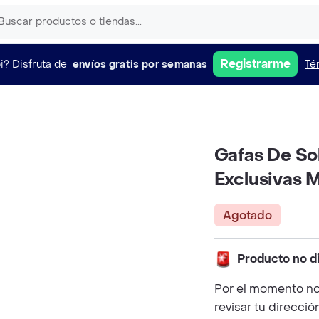
Registrarme
i?
Disfruta de
envíos gratis por semanas
Té
Gafas De Sol
Exclusivas 
Agotado
Producto no d
Por el momento no
revisar tu direcció