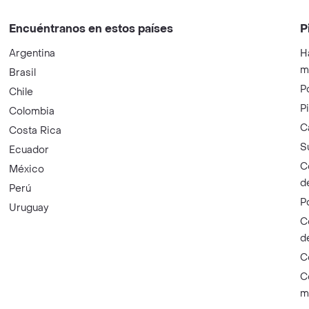
Encuéntranos en estos países
P
Argentina
H
m
Brasil
P
Chile
P
Colombia
C
Costa Rica
S
Ecuador
C
México
d
Perú
P
Uruguay
C
d
C
C
m