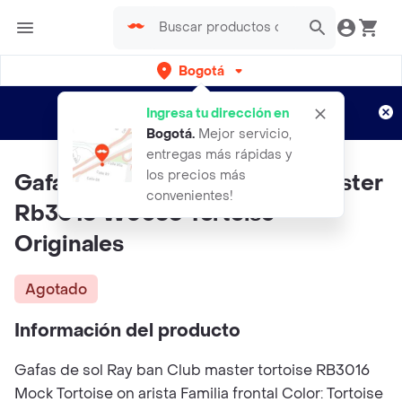
Bogotá
Regístrate
¿Nuevo en Rappi?
y disfruta de
Ingresa tu dirección en
envíos gratis por semanas
Aplican TyC
Bogotá
.
Mejor servicio,
entregas más rápidas y
los precios más
Gafas De Sol Ray-Ban Club Master
convenientes!
Rb3016 W0366 Tortoise
Originales
Agotado
Información del producto
Gafas de sol Ray ban Club master tortoise RB3016
Mock Tortoise on arista Familia frontal Color: Tortoise