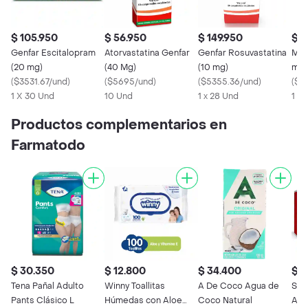
$ 105.950
$ 56.950
$ 149.950
$ 7
Genfar Escitalopram
Atorvastatina Genfar
Genfar Rosuvastatina
Mk 
(20 mg)
(40 Mg)
(10 mg)
mg)
(
$3531.67/und
)
(
$5695/und
)
(
$5355.36/und
)
(
$24
1 X 30 Und
10 Und
1 x 28 Und
1 X
Productos complementarios en
Farmatodo
$ 30.350
$ 12.800
$ 34.400
$ 3
Tena Pañal Adulto
Winny Toallitas
A De Coco Agua de
Stre
Pants Clásico L
Húmedas con Aloe
Coco Natural
Aliv