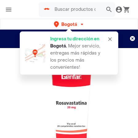
Bogotá
Regístrate
¿Nuevo en Rappi?
y disfruta de
Ingresa tu dirección en
envíos gratis por semanas
Aplican TyC
Bogotá
.
Mejor servicio,
entregas más rápidas y
los precios más
convenientes!