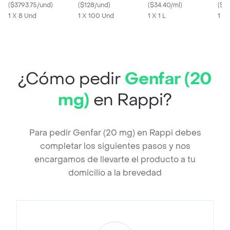
(
$3793.75/und
)
Vera y Vitamina E
(
$128/und
)
(
$34.40/ml
)
Inf
(
$19
1 X 8 Und
1 X 100 Und
1 X 1 L
Gar
1 X 
Lim
¿Cómo pedir
Genfar (20
mg)
en Rappi?
Para pedir Genfar (20 mg) en Rappi debes
completar los siguientes pasos y nos
encargamos de llevarte el producto a tu
domicilio a la brevedad