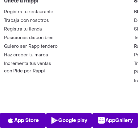
Únete a Rappi
S
Registra tu restaurante
B
Trabaja con nosotros
D
Registra tu tienda
S
Posiciones disponibles
T
Quiero ser Rappitendero
R
Haz crecer tu marca
P
Incrementa tus ventas
T
con Pide por Rappi
P
I
App Store
Play Store
AppGalle
App Store
Google play
AppGallery