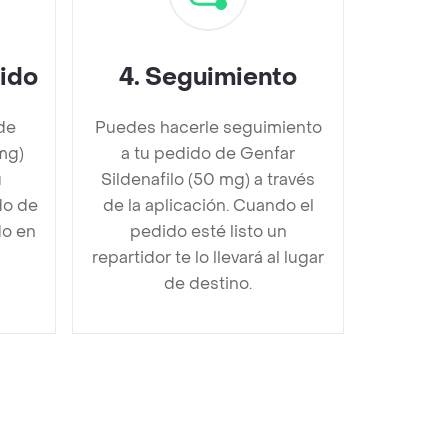
dido
4
.
Seguimiento
de
Puedes hacerle seguimiento
mg)
a tu pedido de Genfar
u
Sildenafilo (50 mg) a través
do de
de la aplicación. Cuando el
do en
pedido esté listo un
repartidor te lo llevará al lugar
de destino.