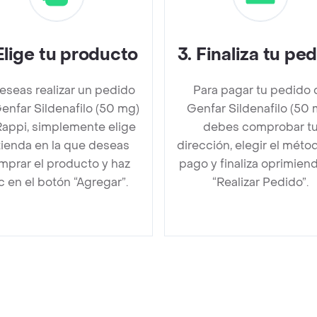
Elige tu producto
3
.
Finaliza tu pe
deseas realizar un pedido
Para pagar tu pedido 
enfar Sildenafilo (50 mg)
Genfar Sildenafilo (50 
Rappi, simplemente elige
debes comprobar t
 tienda en la que deseas
dirección, elegir el méto
mprar el producto y haz
pago y finaliza oprimien
ic en el botón “Agregar”.
“Realizar Pedido”.