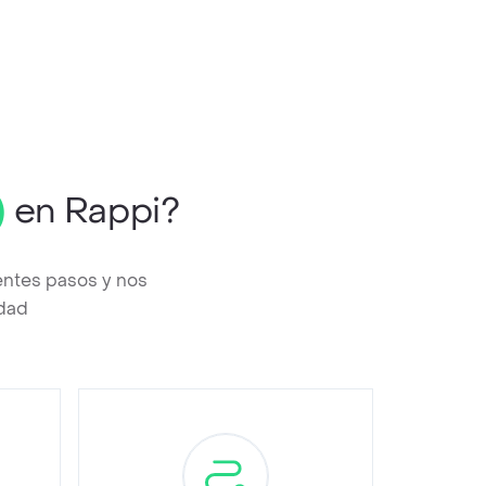
)
en Rappi?
entes pasos y nos
edad