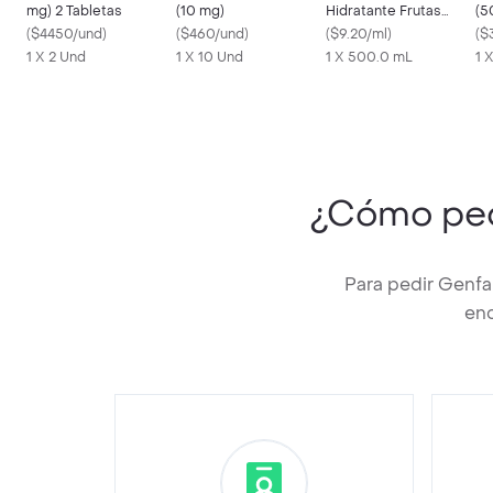
mg) 2 Tabletas
(10 mg)
Hidratante Frutas
(5
(
$4450/und
)
(
$460/und
)
Tropicales 500 mL
(
$9.20/ml
)
(
$
1 X 2 Und
1 X 10 Und
1 X 500.0 mL
1 
¿Cómo pe
Para pedir Genfa
enc