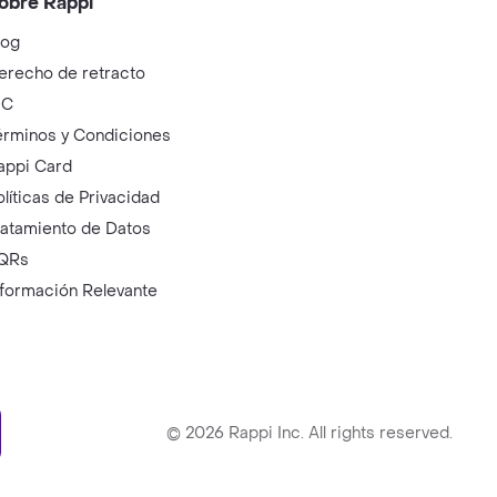
obre Rappi
log
erecho de retracto
IC
érminos y Condiciones
appi Card
olíticas de Privacidad
ratamiento de Datos
QRs
nformación Relevante
ry
©
2026
Rappi Inc. All rights reserved.