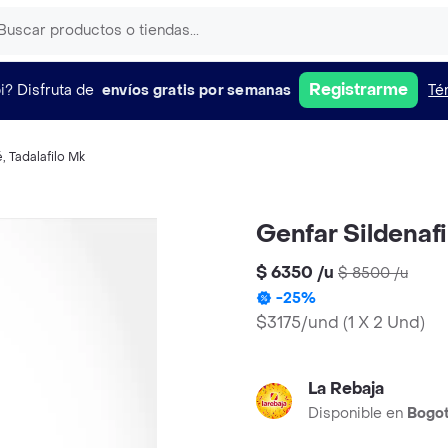
Registrarme
i?
Disfruta de
envíos gratis por semanas
Té
é
,
Tadalafilo Mk
Genfar Sildenafi
$ 6350
/
u
$ 8500
/
u
-
25
%
$3175/und
(
1 X 2 Und
)
La Rebaja
Disponible en
Bogo