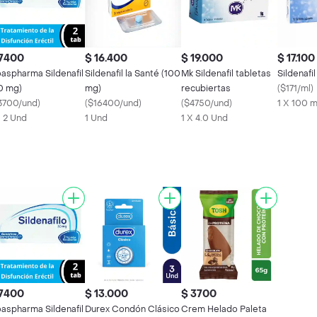
 7400
$ 16.400
$ 19.000
$ 17.100
aspharma Sildenafil
Sildenafil la Santé (100
Mk Sildenafil tabletas
Sildenafi
0 mg)
mg)
recubiertas
(
$171/ml
)
3700/und
)
(
$16400/und
)
(
$4750/und
)
1 X 100 
X 2 Und
1 Und
1 X 4.0 Und
 7400
$ 13.000
$ 3700
aspharma Sildenafil
Durex Condón Clásico
Crem Helado Paleta