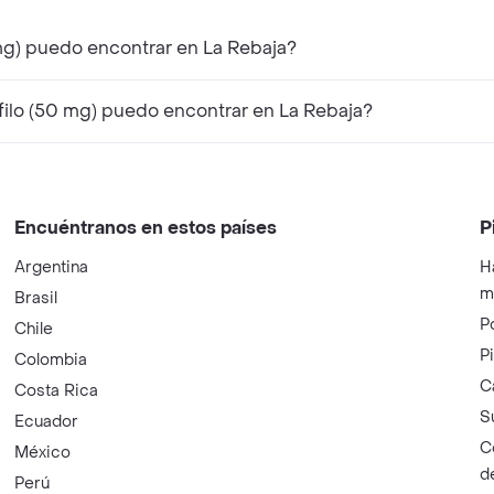
mg) puedo encontrar en La Rebaja?
ilo (50 mg) puedo encontrar en La Rebaja?
Encuéntranos en estos países
P
Argentina
H
m
Brasil
P
Chile
P
Colombia
C
Costa Rica
S
Ecuador
C
México
d
Perú