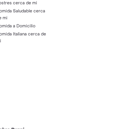
ostres cerca de mi
omida Saludable cerca
e mi
omida a Domicilio
omida Italiana cerca de
i