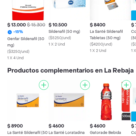
$ 13.000
$ 15.300
$ 10.500
$ 8400
$
Sildenafil (50 mg)
La Santé Sildenafil
Co
-
15
%
(
$5250/und
)
Tabletas (50 mg)
(5
Genfar Sildenafil (50
1 X 2 Und
(
$4200/und
)
(
$
mg)
1 X 2 Und
1 
(
$3250/und
)
1 X 4 Und
Productos complementarios en La Rebaja
$ 8900
$ 4600
$ 4600
$
La Santé Sildenafil (50
La Santé Loratadina
Gatorade Bebida
Co