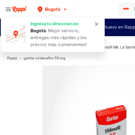
Bogotá
Ingresa tu dirección en
¿Nuevo en Rapp
Bogotá
.
Mejor servicio,
entregas más rápidas y los
precios más convenientes!
Búsquedas relacionadas:
Vigorizantes
,
Sildenafil
,
Sildenafil Mk
,
La Sant
Rappi
genfar sildenafilo 50 mg