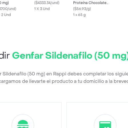
0 mg)
(
$4333.34/und
)
Proteína Chocolate
3700/und
)
1 X 3 Und
Tosh
(
$56.93/g
)
X 2 Und
1 x 65 g
dir
Genfar Sildenafilo (50 mg
r Sildenafilo (50 mg) en Rappi debes completar los sigui
argamos de llevarte el producto a tu domicilio a la brev