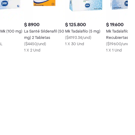
$ 8900
$ 125.800
$ 19.600
l Mk (100 mg)
La Santé Sildenafil (50
Mk Tadalafilo (5 mg)
Mk Tadalafilo Ta
mg) 2 Tabletas
(
$4193.34/und
)
Recubiertas (2
mL
(
$4450/und
)
1 X 30 Und
(
$19600/und
)
1 X 2 Und
1 X 1 Und