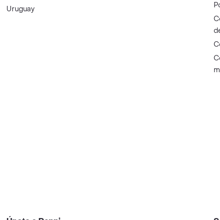
P
Uruguay
C
d
C
C
m