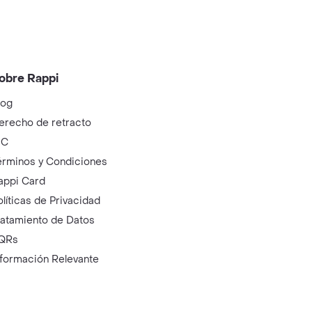
obre Rappi
log
erecho de retracto
IC
érminos y Condiciones
appi Card
olíticas de Privacidad
ratamiento de Datos
QRs
nformación Relevante