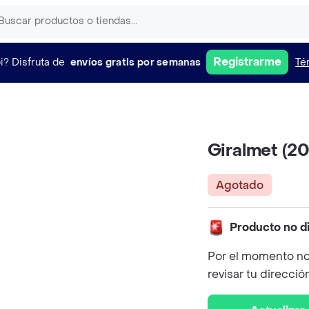
Registrarme
i?
Disfruta de
envíos gratis por semanas
Té
Giralmet (2
Agotado
Producto no d
Por el momento no
revisar tu direcció