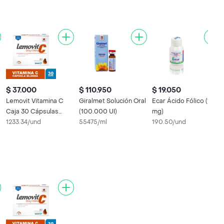
$ 37.000
$ 110.950
$ 19.050
s
Lemovit Vitamina C
Giralmet Solución Oral
Ecar Ácido Fólico (1
Caja 30 Cápsulas
(100.000 UI)
mg)
Blandas
1233.34/und
55475/ml
190.50/und