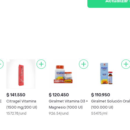
Actualizar
$ 141.550
$ 120.450
$ 110.950
E
Citragel Vitamina
Giralmet Vitamina D3 +
Giralmet Solución Oral
(1500 mg/200 UI)
Magnesio (1000 UI)
(100.000 UI)
1572.78/und
926.54/und
55475/ml