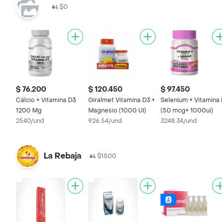
$0
$ 76.200
$ 120.450
$ 97.450
Cálcio + Vitamina D3
Giralmet Vitamina D3 +
Selenium + Vitamina 
1200 Mg
Magnesio (1000 UI)
(50 mcg+ 1000ui)
2540/und
926.54/und
3248.34/und
La Rebaja
$1500