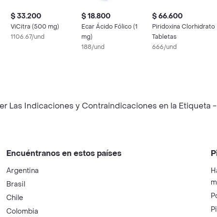
$ 33.200
$ 18.800
$ 66.600
ViCitra (500 mg)
Ecar Ácido Fólico (1
Piridoxina Clorhidrato
1106.67/und
mg)
Tabletas
188/und
666/und
 Las Indicaciones y Contraindicaciones en la Etiqueta -
Encuéntranos en estos países
P
Argentina
H
m
Brasil
P
Chile
P
Colombia