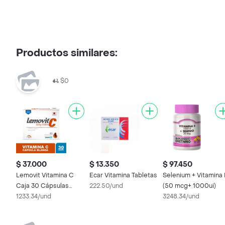
Productos similares:
$0
$ 37.000
$ 13.350
$ 97.450
Lemovit Vitamina C
Ecar Vitamina Tabletas
Selenium + Vitamina 
Caja 30 Cápsulas
222.50/und
(50 mcg+ 1000ui)
Blandas
1233.34/und
3248.34/und