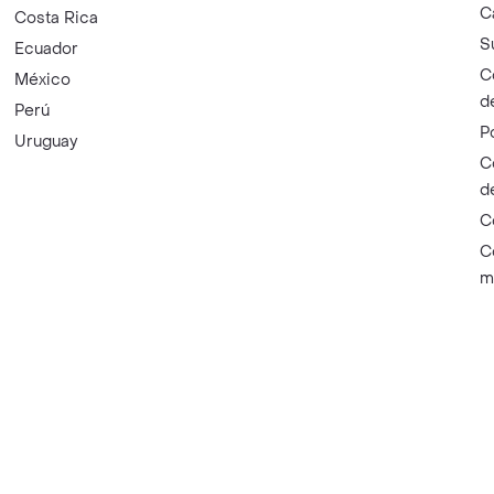
C
Costa Rica
S
Ecuador
C
México
d
Perú
P
Uruguay
C
d
C
C
m