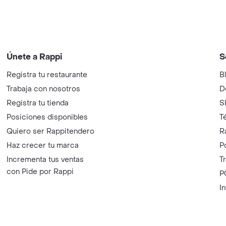
Únete a Rappi
S
Registra tu restaurante
B
Trabaja con nosotros
D
Registra tu tienda
S
Posiciones disponibles
T
Quiero ser Rappitendero
R
Haz crecer tu marca
P
Incrementa tus ventas
T
con Pide por Rappi
P
I