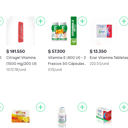
$ 141.550
$ 57.300
$ 13.350
E
Citragel Vitamina
Vitamina E (400 UI) - 2
Ecar Vitamina Tableta
(1500 mg/200 UI)
Frascos 50 Cápsulas
222.50/und
1572.78/und
Blandas
573/und