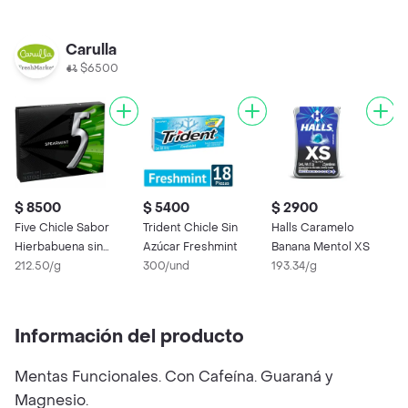
Carulla
$6500
$ 8500
$ 5400
$ 2900
Five Chicle Sabor
Trident Chicle Sin
Halls Caramelo
Hierbabuena sin
Azúcar Freshmint
Banana Mentol XS
Azúcar
212.50/g
300/und
193.34/g
Información del producto
Mentas Funcionales. Con Cafeína. Guaraná y
Magnesio.