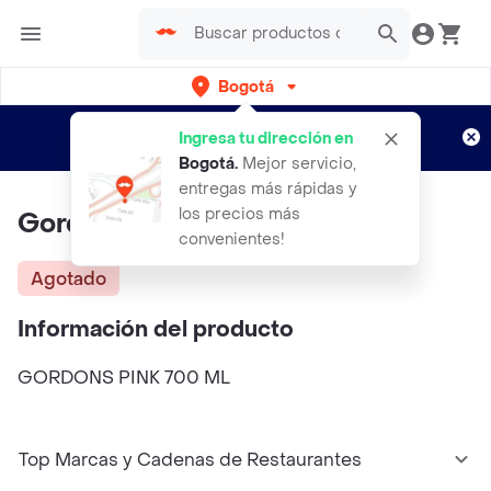
Bogotá
Regístrate
¿Nuevo en Rappi?
y disfruta de
Ingresa tu dirección en
envíos gratis por semanas
Aplican TyC
Bogotá
.
Mejor servicio,
entregas más rápidas y
los precios más
Gordon's Pink 700 Ml
convenientes!
Agotado
Información del producto
GORDONS PINK 700 ML
Top Marcas y Cadenas de Restaurantes