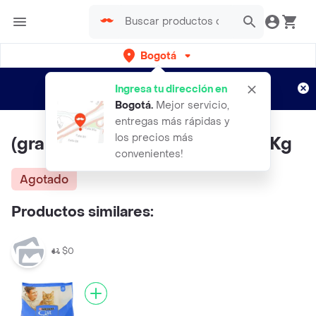
Bogotá
Regístrate
¿Nuevo en Rappi?
y disfruta de
Ingresa tu dirección en
envíos gratis por semanas
Aplican TyC
Bogotá
.
Mejor servicio,
entregas más rápidas y
los precios más
(granel) Agility Gato Adulto X 1 Kg
convenientes!
Agotado
Productos similares:
$0