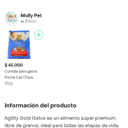
Molly Pet
$7500
$ 45.000
Comida para gatos
Purina Cat Chow
adulto carne x 1,5kg
30/g
Información del producto
Agility Gold Gatos es un alimento súper premium,
libre de granos, ideal para todas las etapas de vida,