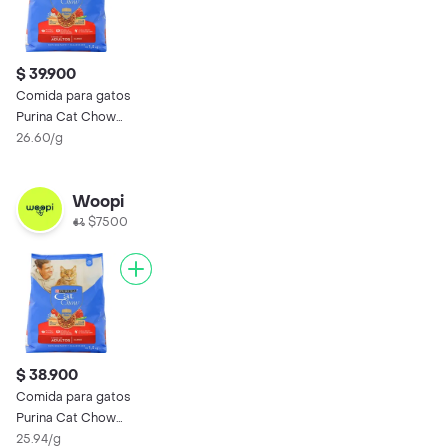
$ 39.900
Comida para gatos
Purina Cat Chow
adulto carne x 1,5kg
26.60/g
Woopi
$7500
$ 38.900
Comida para gatos
Purina Cat Chow
adulto carne x 1,5kg
25.94/g