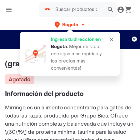
Bogotá
Regístrate
¿Nuevo en Rappi?
y disfruta de
Ingresa tu dirección en
envíos gratis por semanas
Aplican TyC
Bogotá
.
Mejor servicio,
entregas más rápidas y
los precios más
(granel) Mirringo X 1 Kg
convenientes!
Agotado
Información del producto
Mirringo es un alimento concentrado para gatos de
todas las razas, producido por Grupo Bios. Ofrece
una nutrición completa y balanceada que incluye un
\(30\%\) de proteína mínima, taurina para la salud