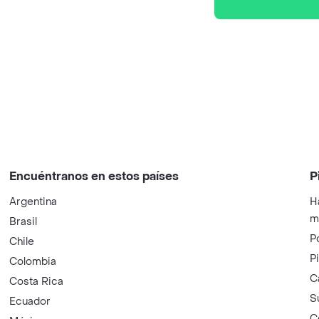
Encuéntranos en estos países
P
Argentina
H
m
Brasil
P
Chile
P
Colombia
C
Costa Rica
S
Ecuador
C