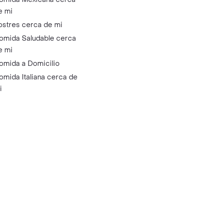
e mi
ostres cerca de mi
omida Saludable cerca
e mi
omida a Domicilio
omida Italiana cerca de
i