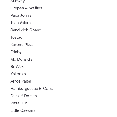
Subway
Crepes & Waffles
Papa John's
Juan Valdez
Sandwich Qbano
Tostao
Karen's Pizza
Frisby
Mc Donald's
Sr Wok
Kokoriko
Arroz Paisa
Hamburguesas El Corral
Dunkin' Donuts
Pizza Hut
Little Caesars