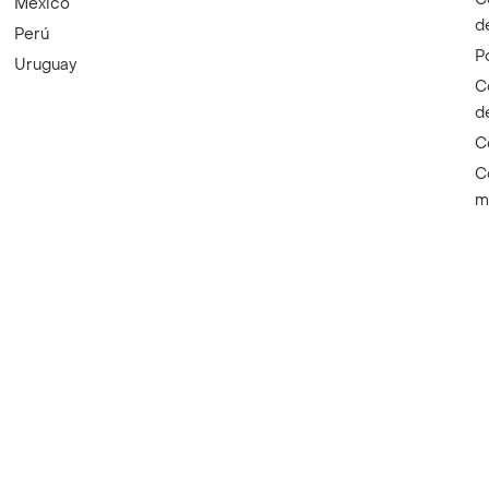
México
d
Perú
P
Uruguay
C
d
C
C
m