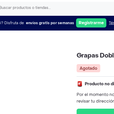
Registrarme
i?
Disfruta de
envíos gratis por semanas
Té
Grapas Doble
Agotado
Producto no d
Por el momento no
revisar tu direcció