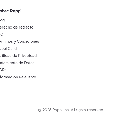
obre Rappi
log
erecho de retracto
IC
érminos y Condiciones
appi Card
olíticas de Privacidad
ratamiento de Datos
QRs
nformación Relevante
ry
©
2026
Rappi Inc. All rights reserved.