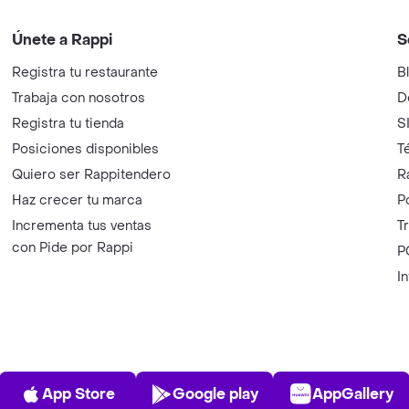
Únete a Rappi
S
Registra tu restaurante
B
Trabaja con nosotros
D
Registra tu tienda
S
Posiciones disponibles
T
Quiero ser Rappitendero
R
Haz crecer tu marca
P
Incrementa tus ventas
T
con Pide por Rappi
P
I
App Store
Play Store
AppGalle
App Store
Google play
AppGallery