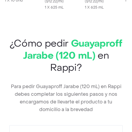
1 X 10 Und
1 X
Maracuyá
(
$12.22/ml
)
Azul
(
$12.22/ml
)
1 X 625 mL
1 X 625 mL
¿Cómo pedir
Guayaproff
Jarabe (120 mL)
en
Rappi?
Para pedir Guayaproff Jarabe (120 mL) en Rappi
debes completar los siguientes pasos y nos
encargamos de llevarte el producto a tu
domicilio a la brevedad