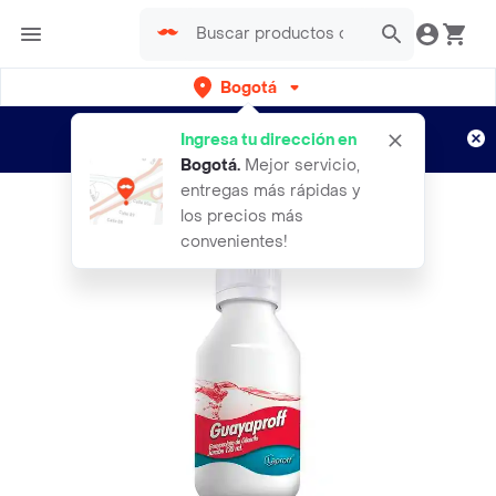
Bogotá
Regístrate
¿Nuevo en Rappi?
y disfruta de
Ingresa tu dirección en
envíos gratis por semanas
Aplican TyC
Bogotá
.
Mejor servicio,
entregas más rápidas y
los precios más
convenientes!