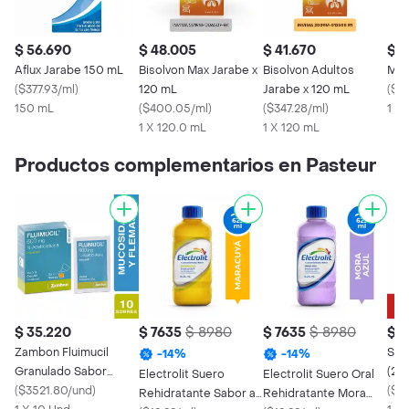
$ 56.690
$ 48.005
$ 41.670
$ 2
Aflux Jarabe 150 mL
Bisolvon Max Jarabe x
Bisolvon Adultos
MK 
(
$377.93/ml
)
120 mL
Jarabe x 120 mL
(
$2
150 mL
(
$400.05/ml
)
(
$347.28/ml
)
1 X
1 X 120.0 mL
1 X 120 mL
Productos complementarios en Pasteur
$ 35.220
$ 7635
$ 8980
$ 7635
$ 8980
$ 1
Zambon Fluimucil
Sev
-
14
%
-
14
%
Granulado Sabor
(25
Electrolit Suero
Electrolit Suero Oral
Naranja 600 mg
(
$3521.80/und
)
mg)
(
$2
Rehidratante Sabor a
Rehidratante Mora