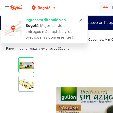
Bogotá
Ingresa tu dirección en
¿Nuevo en Rapp
Bogotá
.
Mejor servicio,
entregas más rápidas y los
precios más convenientes!
Búsquedas relacionadas:
Galletas
,
Gullon
,
Quaker
,
Las Caseritas
,
Mini 
Rappi
gullon galleta ronditas de 32por ci