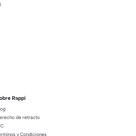
i
obre Rappi
log
erecho de retracto
IC
érminos y Condiciones