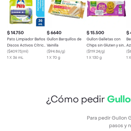
$ 14.750
$ 6640
$ 15.500
$ 
Pato Limpiador Baños
Gullon Barquillos de
Gullon Galletas con
Be
Discos Activos Cítrico
Vainilla
Chips sin Gluten y sin
Az
36 ml con un aplicador
(
$409.73/ml
)
(
$94.86/g
)
Azúcar
(
$119.24/g
)
Na
(
$
1 X 36 mL
1 X 70 g
1 X 130 g
1 
¿Cómo pedir
Gull
Para pedir Gullon 
pasos y n