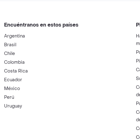
Encuéntranos en estos países
P
Argentina
H
m
Brasil
P
Chile
P
Colombia
C
Costa Rica
S
Ecuador
C
México
d
Perú
P
Uruguay
C
d
C
C