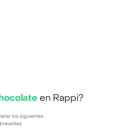
hocolate
en Rappi?
etar los siguientes
a brevedad