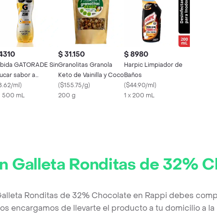
4310
$ 31.150
$ 8980
bida GATORADE Sin
Granolitas Granola
Harpic Limpiador de
ucar sabor a
Keto de Vainilla y Coco
Baños
ranja 500 ml
8.62/ml
)
(
$155.75/g
)
(
$44.90/ml
)
X 500 mL
200 g
1 x 200 mL
on Galleta Ronditas de 32% C
Galleta Ronditas de 32% Chocolate en Rappi debes compl
os encargamos de llevarte el producto a tu domicilio a l