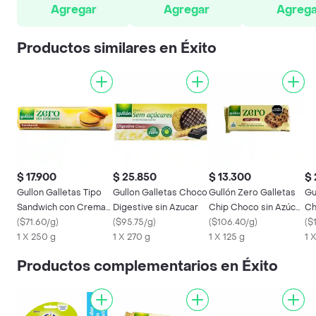
Agregar
Agregar
Agrega
Productos similares en Éxito
$ 17.900
$ 25.850
$ 13.300
$ 
Gullon Galletas Tipo
Gullon Galletas Choco
Gullón Zero Galletas
Gu
Sandwich con Crema
Digestive sin Azucar
Chip Choco sin Azúcar
Ch
de Chocolate sin
(
$71.60/g
)
(
$95.75/g
)
125 g
(
$106.40/g
)
(
$
Azúcar
1 X 250 g
1 X 270 g
1 X 125 g
1 
Productos complementarios en Éxito