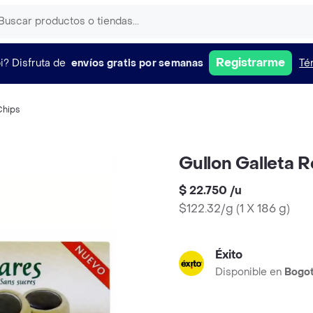
Registrarme
i?
Disfruta de
envíos gratis por semanas
Té
Chips
Gullon Galleta 
$ 22.750
/
u
$122.32/g
(
1 X 186 g
)
Éxito
Disponible en
Bogo