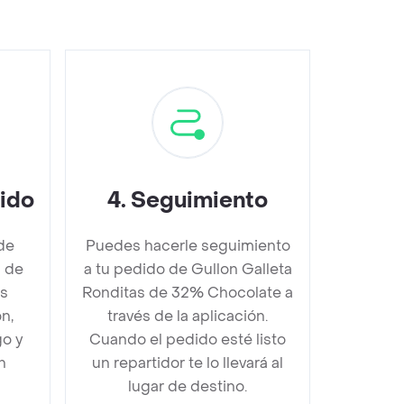
dido
4
.
Seguimiento
de
Puedes hacerle seguimiento
s de
a tu pedido de Gullon Galleta
s
Ronditas de 32% Chocolate a
n,
través de la aplicación.
go y
Cuando el pedido esté listo
n
un repartidor te lo llevará al
lugar de destino.