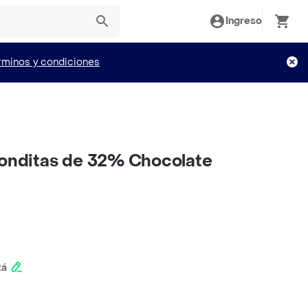
Ingreso
rminos y condiciones
Ronditas de 32% Chocolate
tá