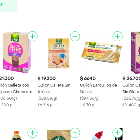
r
21.300
$ 19.200
$ 6640
$ 26.70
llón Galleta con
Gullon Galleta Sin
Gullon Barquillos de
Gullon Ga
ips de Chocolate
Azúcar
Vainilla
Sin Glute
106.50/g
)
(
$88.89/g
)
(
$94.86/g
)
(
$66.75/
X 200 g
1 x 216 g
1 X 70 g
1 X 400 g