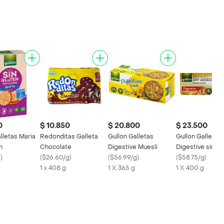
0
$ 10.850
$ 20.800
$ 23.500
lletas Maria
Redonditas Galleta
Gullon Galletas
Gullon Galletas
n
Chocolate
Digestive Muesli
Digestive sin A
g
)
(
$26.60/g
)
(
$56.99/g
)
(
$58.75/g
)
1 x 408 g
1 X 365 g
1 X 400 g