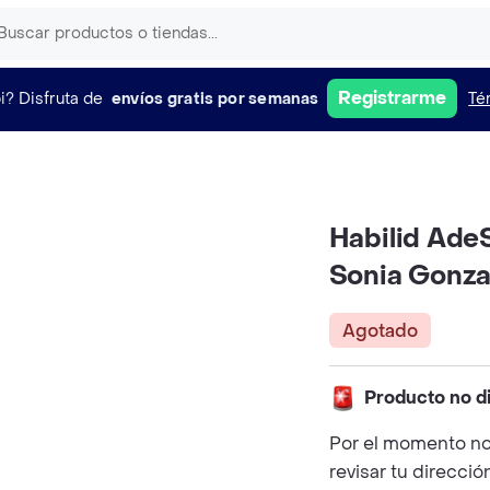
Registrarme
i?
Disfruta de
envíos gratis por semanas
Té
Habilid Ade
Sonia Gonza
Agotado
Producto no d
Por el momento no
revisar tu direcció