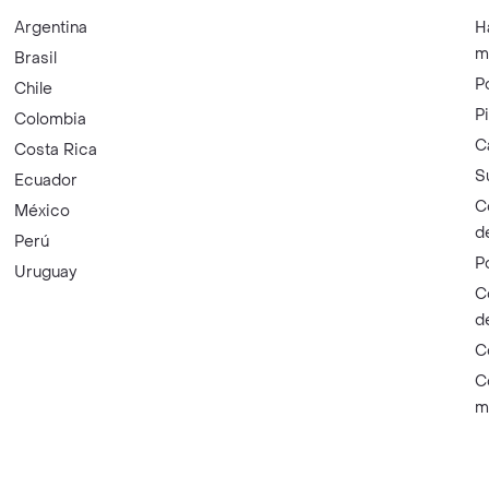
Argentina
H
m
Brasil
P
Chile
P
Colombia
C
Costa Rica
S
Ecuador
C
México
d
Perú
P
Uruguay
C
d
C
C
m