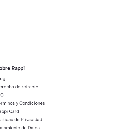
obre Rappi
log
erecho de retracto
IC
érminos y Condiciones
appi Card
olíticas de Privacidad
ratamiento de Datos