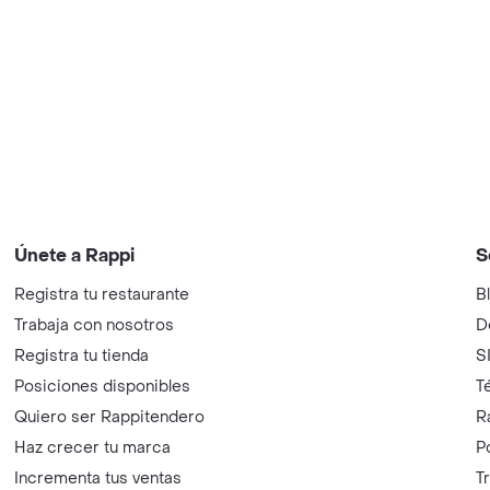
Únete a Rappi
S
Registra tu restaurante
B
Trabaja con nosotros
D
Registra tu tienda
S
Posiciones disponibles
T
Quiero ser Rappitendero
R
Haz crecer tu marca
P
Incrementa tus ventas
T