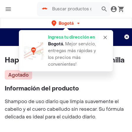
Bogotá
Regístrate
¿Nuevo en Rappi?
y disfruta de
Ingresa tu dirección en
envíos gratis por semanas
Aplican TyC
Bogotá
.
Mejor servicio,
entregas más rápidas y
los precios más
Happy & Soft Shampoo Manzanilla
convenientes!
Agotado
Información del producto
Shampoo de uso diario que limpia suavemente el
cabello y el cuero cabelludo sin resecar. Su fórmula
delicada es ideal para el cuidado diario.