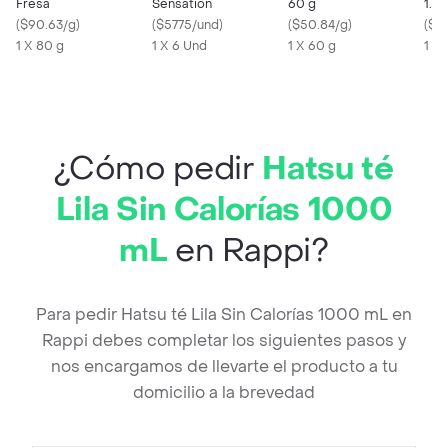
Fresa
Sensation
60 g
1.5 l
(
$90.63/g
)
(
$5775/und
)
(
$50.84/g
)
(
$3.
1 X 80 g
1 X 6 Und
1 X 60 g
1 X 
¿Cómo pedir
Hatsu té
Lila Sin Calorías 1000
mL
en Rappi?
Para pedir Hatsu té Lila Sin Calorías 1000 mL en
Rappi debes completar los siguientes pasos y
nos encargamos de llevarte el producto a tu
domicilio a la brevedad