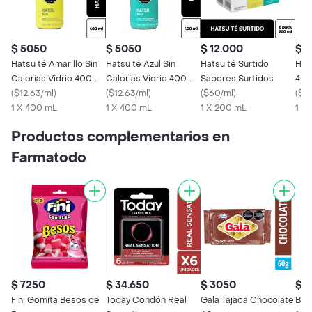
$ 5050
$ 5050
$ 12.000
$ 
Hatsu té Amarillo Sin
Hatsu té Azul Sin
Hatsu té Surtido
Hats
Calorías Vidrio 400
Calorías Vidrio 400
Sabores Surtidos
400
mL
(
$12.63/ml
)
mL
(
$12.63/ml
)
(
$60/ml
)
(
$12
1 X 400 mL
1 X 400 mL
1 X 200 mL
1 X
Productos complementarios en
Farmatodo
$ 7250
$ 34.650
$ 3050
$ 
Fini Gomita Besos de
Today Condón Real
Gala Tajada Chocolate
Bre