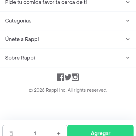
Pide tu comida favorita cerca de ti
Categorías
Únete a Rappi
Sobre Rappi
Facebook
Twitter
Instagram
©
2026
Rappi Inc. All rights reserved.
Rappi S.A.S. --- NIT 900.843.898-9 --- Calle 63 # 16A-02
Bogotá D.C. --- notificacionesrappi@rappi.com
1
Agregar