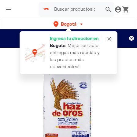
Bogotá
Regístrate
¿Nuevo en Rappi?
y disfruta de
Ingresa tu dirección en
envíos gratis por semanas
Aplican TyC
Bogotá
.
Mejor servicio,
entregas más rápidas y
los precios más
convenientes!