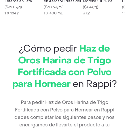
Enteros en Lata
en Aerosol Frutas del
Morena 100% de
Fre
(
$32.07/g
)
Caribe
(
$30.63/ml
)
Caña
(
$4.44/g
)
(
$37
1 X 184 g
1 X 400 mL
3 Kg
180
¿Cómo pedir
Haz de
Oros Harina de Trigo
Fortificada con Polvo
para Hornear
en Rappi?
Para pedir Haz de Oros Harina de Trigo
Fortificada con Polvo para Hornear en Rappi
debes completar los siguientes pasos y nos
encargamos de llevarte el producto a tu