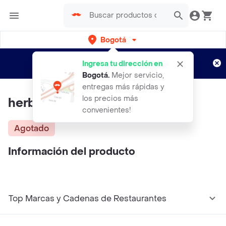
Bogotá
Regístrate
¿Nuevo en Rappi?
y disfruta de
Ingresa tu dirección en
envíos gratis por semanas
Aplican TyC
Bogotá
.
Mejor servicio,
entregas más rápidas y
los precios más
herberas en arreglo floral
convenientes!
Agotado
Información del producto
Top Marcas y Cadenas de Restaurantes