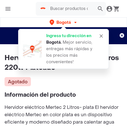
Bogotá
Regístrate
¿Nuevo en Rappi?
y disfruta de
Ingresa tu dirección en
envíos gratis por semanas
Aplican TyC
Bogotá
.
Mejor servicio,
entregas más rápidas y
los precios más
Hervidor Eléctrico Mertec 2 Litros
convenientes!
220w Plateado
Agotado
Información del producto
Hervidor eléctrico Mertec 2 Litros- plata El hervidor
eléctrico Mertec en color plata es un dispositivo
eficiente y moderno diseñado para calentar agua