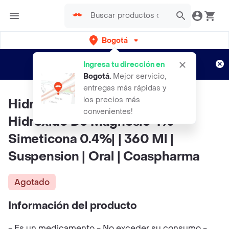
Bogotá
Regístrate
¿Nuevo en Rappi?
y disfruta de
Ingresa tu dirección en
envíos gratis por semanas
Aplican TyC
Bogotá
.
Mejor servicio,
entregas más rápidas y
los precios más
Hidroxido De Aluminio 4% +
convenientes!
Hidroxido De Magnesio 4% +
Simeticona 0.4%| | 360 Ml |
Suspension | Oral | Coaspharma
Agotado
Información del producto
- Es un medicamento - No exceder su consumo -