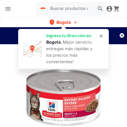
Bogotá
Regístrate
¿Nuevo en Rappi?
y disfruta de
Ingresa tu dirección en
envíos gratis por semanas
Aplican TyC
Bogotá
.
Mejor servicio,
entregas más rápidas y
los precios más
convenientes!