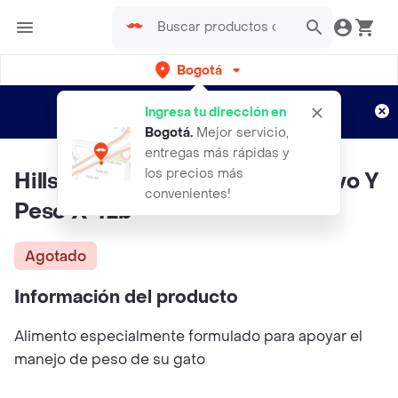
Bogotá
Regístrate
¿Nuevo en Rappi?
y disfruta de
Ingresa tu dirección en
envíos gratis por semanas
Aplican TyC
Bogotá
.
Mejor servicio,
entregas más rápidas y
los precios más
Hills Gato W/D Control Digestivo Y
convenientes!
Peso X 4Lb
Agotado
Información del producto
Alimento especialmente formulado para apoyar el
manejo de peso de su gato