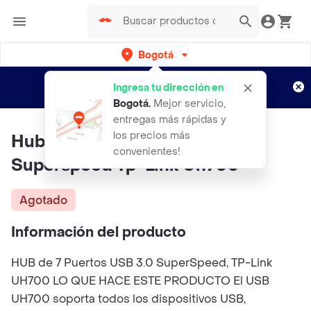
Bogotá
Regístrate
¿Nuevo en Rappi?
y disfruta de
Ingresa tu dirección en
envíos gratis por semanas
Aplican TyC
Bogotá
.
Mejor servicio,
entregas más rápidas y
los precios más
Hub De 7 Puertos Usb 3.0
convenientes!
Superspeed Tp-Link Uh700
Agotado
Información del producto
HUB de 7 Puertos USB 3.0 SuperSpeed, TP-Link
UH700 LO QUE HACE ESTE PRODUCTO El USB
UH700 soporta todos los dispositivos USB,