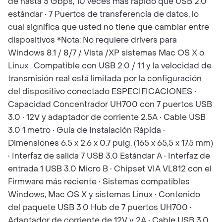
de hasta 5 Gbps, 10 veces más rápido que USB 2.0
estándar • 7 Puertos de transferencia de datos, lo
cual significa que usted no tiene que cambiar entre
dispositivos *Nota: No requiere drivers para
Windows 8.1 / 8/7 / Vista /XP sistemas Mac OS X o
Linux . Compatible con USB 2.0 / 1.1 y la velocidad de
transmisión real está limitada por la configuración
del dispositivo conectado ESPECIFICACIONES •
Capacidad Concentrador UH700 con 7 puertos USB
3.0 • 12V y adaptador de corriente 2.5A • Cable USB
3.0 1 metro • Guía de Instalación Rápida •
Dimensiones 6.5 x 2.6 x 0.7 pulg. (165 x 65,5 x 17,5 mm)
• Interfaz de salida 7 USB 3.0 Estándar A • Interfaz de
entrada 1 USB 3.0 Micro B • Chipset VIA VL812 con el
Firmware más reciente • Sistemas compatibles
Windows, Mac OS X y sistemas Linux • Contenido
del paquete USB 3.0 Hub de 7 puertos UH700 •
Adaptador de corriente de 12V y 2A • Cable USB 3.0