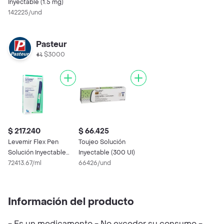
Inyectable (1.5 mg)
142225/und
Pasteur
$3000
$ 217.240
$ 66.425
Levemir Flex Pen
Toujeo Solución
Solución Inyectable
Inyectable (300 UI)
(100 Ui/ mL)
72413.67/ml
66426/und
Información del producto
- Es un medicamento - No exceder su consumo -