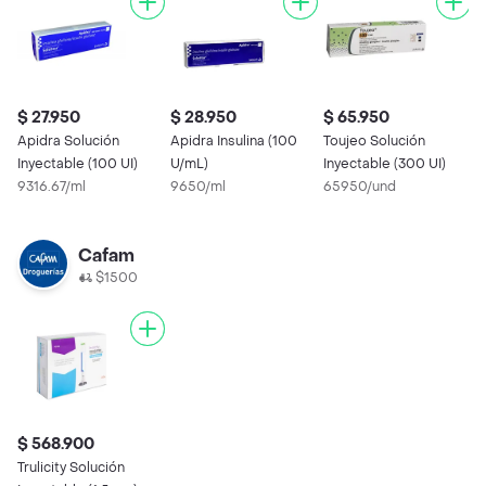
$ 27.950
$ 28.950
$ 65.950
Apidra Solución
Apidra Insulina (100
Toujeo Solución
Inyectable (100 UI)
U/mL)
Inyectable (300 UI)
9316.67/ml
9650/ml
65950/und
Cafam
$1500
$ 568.900
Trulicity Solución