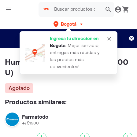
Bogotá
Regístrate
¿Nuevo en Rappi?
y disfruta de
Ingresa tu dirección en
envíos gratis por semanas
Aplican TyC
Bogotá
.
Mejor servicio,
entregas más rápidas y
los precios más
Humalog Solución Inyectable (100
convenientes!
U)
Agotado
Productos similares:
Farmatodo
$1500