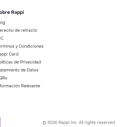
obre Rappi
log
erecho de retracto
IC
érminos y Condiciones
appi Card
olíticas de Privacidad
ratamiento de Datos
QRs
nformación Relevante
ry
©
2026
Rappi Inc. All rights reserved.