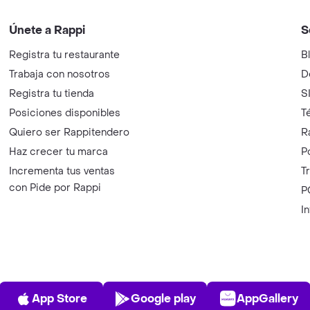
Únete a Rappi
S
Registra tu restaurante
B
Trabaja con nosotros
D
Registra tu tienda
S
Posiciones disponibles
T
Quiero ser Rappitendero
R
Haz crecer tu marca
P
Incrementa tus ventas
T
con Pide por Rappi
P
I
App Store
Play Store
AppGalle
App Store
Google play
AppGallery