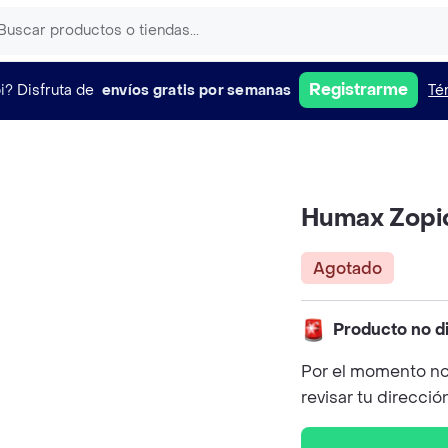
Registrarme
i?
Disfruta de
envíos gratis por semanas
Té
Humax Zopicl
Agotado
Producto no d
Por el momento no
revisar tu direcció