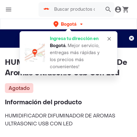
Bogotá
Regístrate
¿Nuevo en Rappi?
y disfruta de
Ingresa tu dirección en
envíos gratis por semanas
Aplican TyC
Bogotá
.
Mejor servicio,
entregas más rápidas y
los precios más
HUMIDIFICADOR Difuminador De
convenientes!
Aromas Ultrasonic Usb Con Led
Agotado
Información del producto
HUMIDIFICADOR DIFUMINADOR DE AROMAS
ULTRASONIC USB CON LED