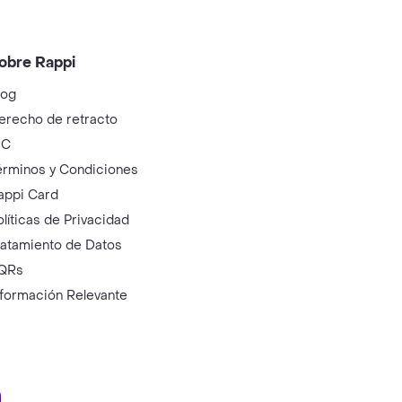
obre Rappi
log
erecho de retracto
IC
érminos y Condiciones
appi Card
olíticas de Privacidad
ratamiento de Datos
QRs
nformación Relevante
ry