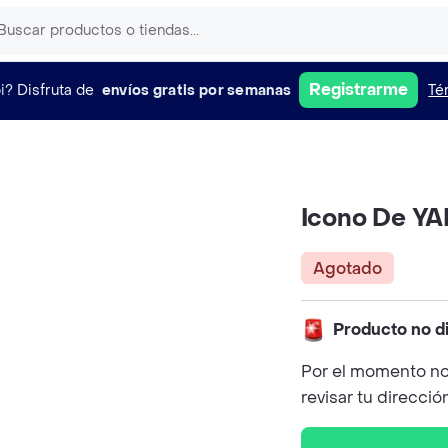
Registrarme
i?
Disfruta de
envíos gratis por semanas
Té
Icono De Y
Agotado
Producto no d
Por el momento no
revisar tu direcció