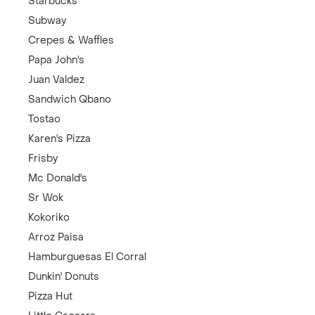
Starbucks
Subway
Crepes & Waffles
Papa John's
Juan Valdez
Sandwich Qbano
Tostao
Karen's Pizza
Frisby
Mc Donald's
Sr Wok
Kokoriko
Arroz Paisa
Hamburguesas El Corral
Dunkin' Donuts
Pizza Hut