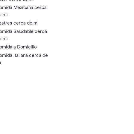
omida Mexicana cerca
e mi
ostres cerca de mi
omida Saludable cerca
e mi
omida a Domicilio
omida Italiana cerca de
i