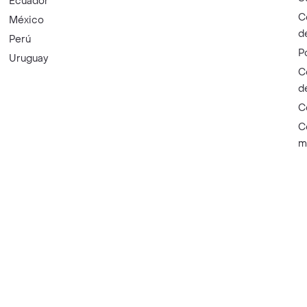
Ecuador
C
México
d
Perú
P
Uruguay
C
d
C
C
m