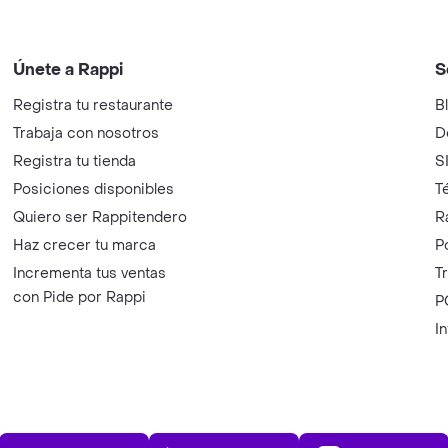
Únete a Rappi
S
Registra tu restaurante
B
Trabaja con nosotros
D
Registra tu tienda
S
Posiciones disponibles
T
Quiero ser Rappitendero
R
Haz crecer tu marca
P
Incrementa tus ventas
T
con Pide por Rappi
P
I
App Store
Play Store
AppGalle