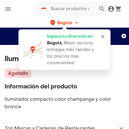
Bogotá
Regístrate
¿Nuevo en Rappi?
y disfruta de
Ingresa tu dirección en
envíos gratis por semanas
Aplican TyC
Bogotá
.
Mejor servicio,
entregas más rápidas y
los precios más
Iluminador Eclipse TRENDY
convenientes!
Agotado
Información del producto
Iluminador compacto color champange y color
bronce
Top Marcas y Cadenas de Restaurantes