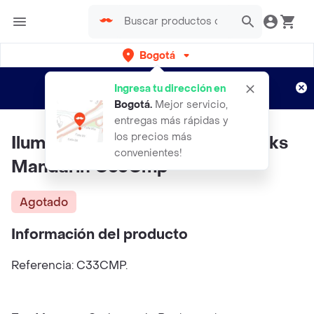
Bogotá
Regístrate
¿Nuevo en Rappi?
y disfruta de
Ingresa tu dirección en
envíos gratis por semanas
Aplican TyC
Bogotá
.
Mejor servicio,
entregas más rápidas y
los precios más
Iluminatt Vela ILUMINATA Chunks
convenientes!
Mandarin C33Cmp
Agotado
Información del producto
Referencia: C33CMP.