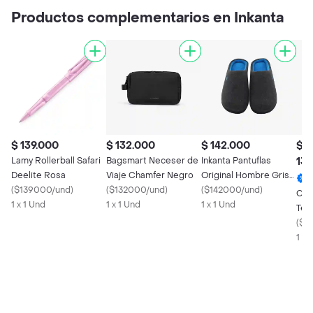
Productos complementarios en Inkanta
$ 139.000
$ 132.000
$ 142.000
$
Lamy Rollerball Safari
Bagsmart Neceser de
Inkanta Pantuflas
139
Deelite Rosa
Viaje Chamfer Negro
Original Hombre Gris
(
$139000/und
)
(
$132000/und
)
Oscuro Azul L
(
$142000/und
)
Cor
1 x 1 Und
1 x 1 Und
1 x 1 Und
Tér
Roc
(
$1
1 x 