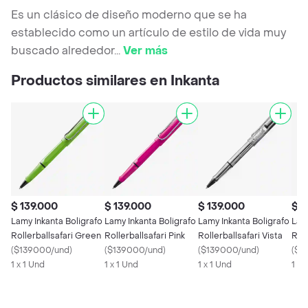
Es un clásico de diseño moderno que se ha
establecido como un artículo de estilo de vida muy
buscado alrededor
...
Ver más
Productos similares en Inkanta
$ 139.000
$ 139.000
$ 139.000
$ 1
Lamy Inkanta Boligrafo
Lamy Inkanta Boligrafo
Lamy Inkanta Boligrafo
Lam
Rollerballsafari Green
Rollerballsafari Pink
Rollerballsafari Vista
Roll
(
$139000/und
)
(
$139000/und
)
(
$139000/und
)
(
$1
1 x 1 Und
1 x 1 Und
1 x 1 Und
1 x 