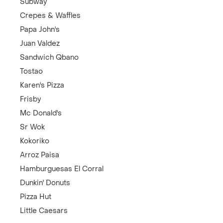
Subway
Crepes & Waffles
Papa John's
Juan Valdez
Sandwich Qbano
Tostao
Karen's Pizza
Frisby
Mc Donald's
Sr Wok
Kokoriko
Arroz Paisa
Hamburguesas El Corral
Dunkin' Donuts
Pizza Hut
Little Caesars