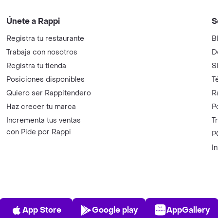
Únete a Rappi
S
Registra tu restaurante
B
Trabaja con nosotros
D
Registra tu tienda
S
Posiciones disponibles
T
Quiero ser Rappitendero
R
Haz crecer tu marca
P
Incrementa tus ventas
T
con Pide por Rappi
P
I
App Store
Play Store
AppGalle
App Store
Google play
AppGallery