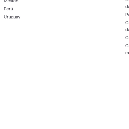
México
d
Perú
P
Uruguay
C
d
C
C
m