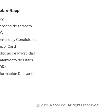
obre Rappi
log
erecho de retracto
IC
érminos y Condiciones
appi Card
olíticas de Privacidad
ratamiento de Datos
QRs
nformación Relevante
ry
©
2026
Rappi Inc. All rights reserved.