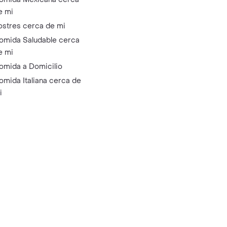
e mi
ostres cerca de mi
omida Saludable cerca
e mi
omida a Domicilio
omida Italiana cerca de
i