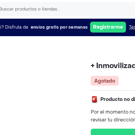
Registrarme
i?
Disfruta de
envíos gratis por semanas
Té
+ Inmoviliza
Agotado
Producto no d
Por el momento no
revisar tu direcció