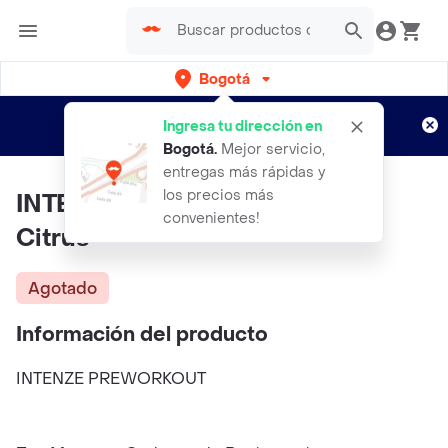
Bogotá
Regístrate
¿Nuevo en Rappi?
y disfruta de
Ingresa tu dirección en
envíos gratis por semanas
Aplican TyC
Bogotá
.
Mejor servicio,
entregas más rápidas y
los precios más
INTENZE Preworkout 30 Serv
convenientes!
Citrus
Agotado
Información del producto
INTENZE PREWORKOUT